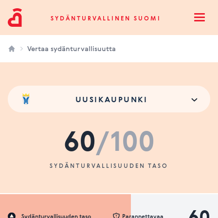
Sydänturvallinen Suomi
SYDÄNTURVALLINEN SUOMI
Open
Vertaa sydänturvallisuutta
UUSIKAUPUNKI
60
/100
SYDÄNTURVALLISUUDEN TASO
60
Sydänturvallisuuden taso
Parannettavaa