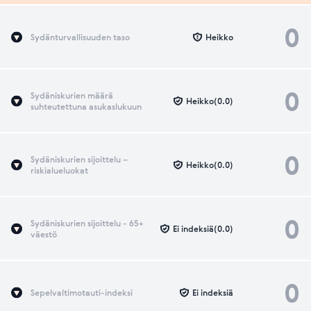
0
Sydänturvallisuuden taso
Heikko
0
Sydäniskurien määrä
Heikko(0.0)
suhteutettuna asukaslukuun
0
Sydäniskurien sijoittelu –
Heikko(0.0)
riskialueluokat
0
Sydäniskurien sijoittelu - 65+
Ei indeksiä(0.0)
väestö
0
Sepelvaltimotauti-indeksi
Ei indeksiä