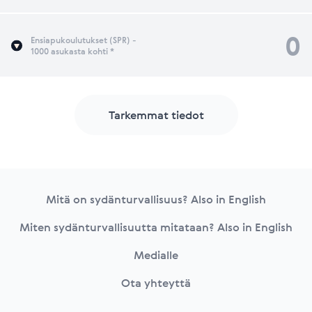
0
Ensiapukoulutukset (SPR) -
1000 asukasta kohti *
Tarkemmat tiedot
Footer
Mitä on sydänturvallisuus? Also in English
Miten sydänturvallisuutta mitataan? Also in English
Medialle
Ota yhteyttä