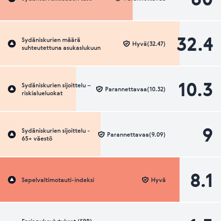
32.4
Sydäniskurien määrä
Hyvä(32.47)
suhteutettuna asukaslukuun
10.3
Sydäniskurien sijoittelu –
Parannettavaa(10.32)
riskialueluokat
9
Sydäniskurien sijoittelu -
Parannettavaa(9.09)
65+ väestö
8.1
Sepelvaltimotauti-indeksi
Hyvä