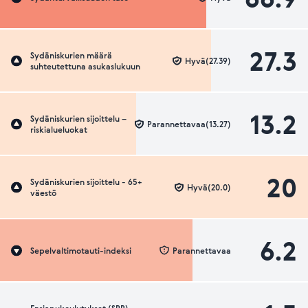
27.3
Sydäniskurien määrä
Hyvä(27.39)
suhteutettuna asukaslukuun
13.2
Sydäniskurien sijoittelu –
Parannettavaa(13.27)
riskialueluokat
20
Sydäniskurien sijoittelu - 65+
Hyvä(20.0)
väestö
6.2
Sepelvaltimotauti-indeksi
Parannettavaa