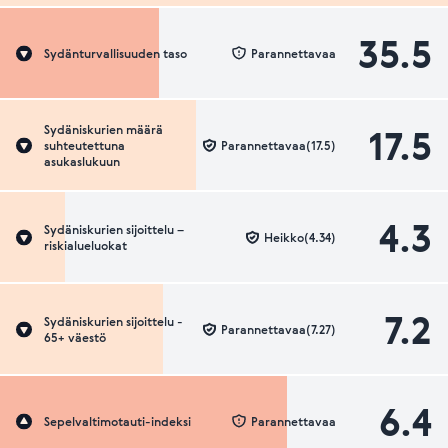
35.5
Sydänturvallisuuden taso
Parannettavaa
17.5
Sydäniskurien määrä
suhteutettuna
Parannettavaa(17.5)
asukaslukuun
4.3
Sydäniskurien sijoittelu –
Heikko(4.34)
riskialueluokat
7.2
Sydäniskurien sijoittelu -
Parannettavaa(7.27)
65+ väestö
6.4
Sepelvaltimotauti-indeksi
Parannettavaa