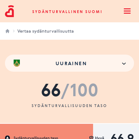
Sydänturvallinen Suomi
SYDÄNTURVALLINEN SUOMI
Open
Vertaa sydänturvallisuutta
UURAINEN
66
/100
SYDÄNTURVALLISUUDEN TASO
66.9
Sydänturvallisuuden taso
Hyvä