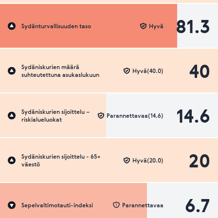
81.3
Sydänturvallisuuden taso
Hyvä
40
Sydäniskurien määrä
Hyvä(40.0)
suhteutettuna asukaslukuun
14.6
Sydäniskurien sijoittelu –
Parannettavaa(14.6)
riskialueluokat
20
Sydäniskurien sijoittelu - 65+
Hyvä(20.0)
väestö
6.7
Sepelvaltimotauti-indeksi
Parannettavaa