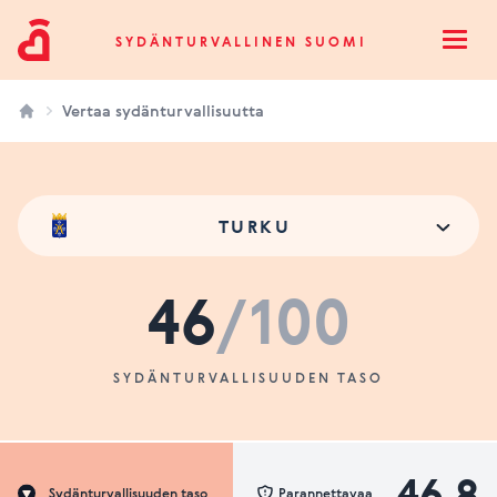
Sydänturvallinen Suomi
SYDÄNTURVALLINEN SUOMI
Open
Vertaa sydänturvallisuutta
TURKU
46
/100
SYDÄNTURVALLISUUDEN TASO
46.8
Sydänturvallisuuden taso
Parannettavaa