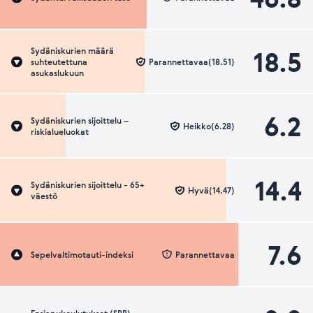
18.5
Sydäniskurien määrä
suhteutettuna
Parannettavaa(18.51)
asukaslukuun
6.2
Sydäniskurien sijoittelu –
Heikko(6.28)
riskialueluokat
14.4
Sydäniskurien sijoittelu - 65+
Hyvä(14.47)
väestö
7.6
Sepelvaltimotauti-indeksi
Parannettavaa