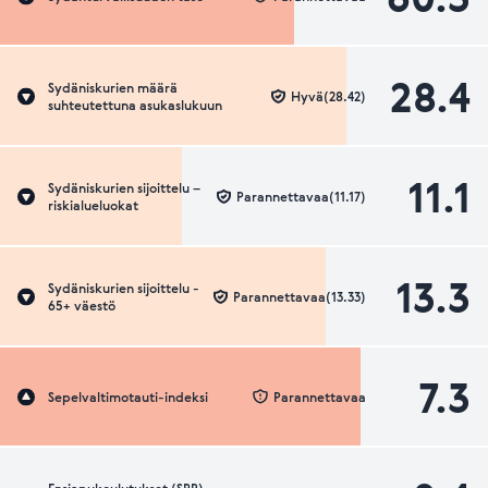
28.4
Sydäniskurien määrä
Hyvä(28.42)
suhteutettuna asukaslukuun
11.1
Sydäniskurien sijoittelu –
Parannettavaa(11.17)
riskialueluokat
13.3
Sydäniskurien sijoittelu -
Parannettavaa(13.33)
65+ väestö
7.3
Sepelvaltimotauti-indeksi
Parannettavaa