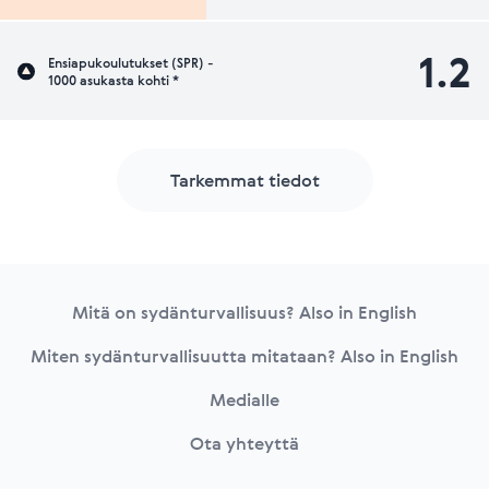
1.2
Ensiapukoulutukset (SPR) -
1000 asukasta kohti *
Tarkemmat tiedot
Footer
Mitä on sydänturvallisuus? Also in English
Miten sydänturvallisuutta mitataan? Also in English
Medialle
Ota yhteyttä