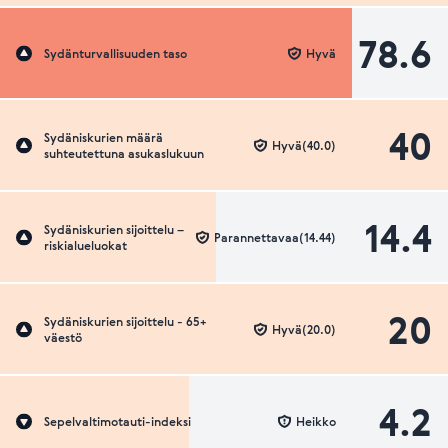
78.6
Sydänturvallisuuden taso
Hyvä
40
Sydäniskurien määrä
Hyvä(40.0)
suhteutettuna asukaslukuun
14.4
Sydäniskurien sijoittelu –
Parannettavaa(14.44)
riskialueluokat
20
Sydäniskurien sijoittelu - 65+
Hyvä(20.0)
väestö
4.2
Sepelvaltimotauti-indeksi
Heikko