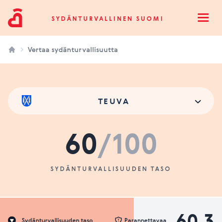
Sydänturvallinen Suomi
SYDÄNTURVALLINEN SUOMI
Open
Vertaa sydänturvallisuutta
TEUVA
60
/100
SYDÄNTURVALLISUUDEN TASO
60.3
Sydänturvallisuuden taso
Parannettavaa