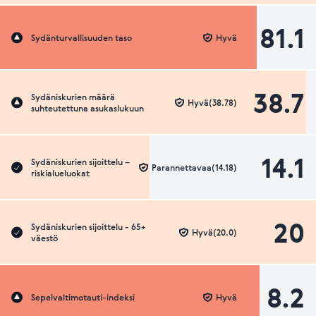
81.1
Sydänturvallisuuden taso
Hyvä
38.7
Sydäniskurien määrä
Hyvä(38.78)
suhteutettuna asukaslukuun
14.1
Sydäniskurien sijoittelu –
Parannettavaa(14.18)
riskialueluokat
20
Sydäniskurien sijoittelu - 65+
Hyvä(20.0)
väestö
8.2
Sepelvaltimotauti-indeksi
Hyvä