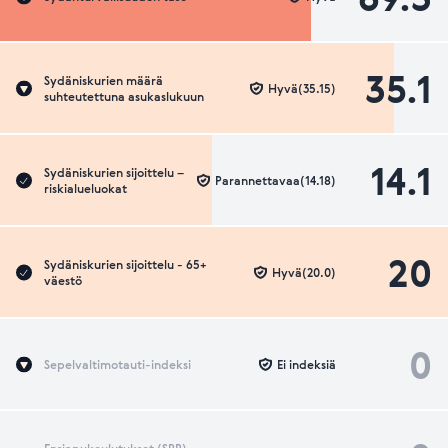
35.1
Sydäniskurien määrä
Hyvä(35.15)
suhteutettuna asukaslukuun
14.1
Sydäniskurien sijoittelu –
Parannettavaa(14.18)
riskialueluokat
20
Sydäniskurien sijoittelu - 65+
Hyvä(20.0)
väestö
0
Sepelvaltimotauti-indeksi
Ei indeksiä