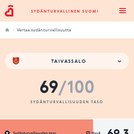
Sydänturvallinen Suomi
SYDÄNTURVALLINEN SUOMI
Open
Vertaa sydänturvallisuutta
TAIVASSALO
69
/100
SYDÄNTURVALLISUUDEN TASO
69.3
Sydänturvallisuuden taso
Hyvä