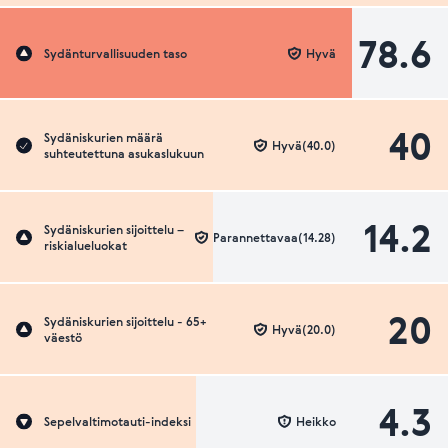
78.6
Sydänturvallisuuden taso
Hyvä
40
Sydäniskurien määrä
Hyvä(40.0)
suhteutettuna asukaslukuun
14.2
Sydäniskurien sijoittelu –
Parannettavaa(14.28)
riskialueluokat
20
Sydäniskurien sijoittelu - 65+
Hyvä(20.0)
väestö
4.3
Sepelvaltimotauti-indeksi
Heikko