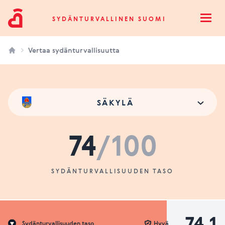
Sydänturvallinen Suomi
SYDÄNTURVALLINEN SUOMI
Open
Vertaa sydänturvallisuutta
SÄKYLÄ
74
/100
SYDÄNTURVALLISUUDEN TASO
74.1
Sydänturvallisuuden taso
Hyvä