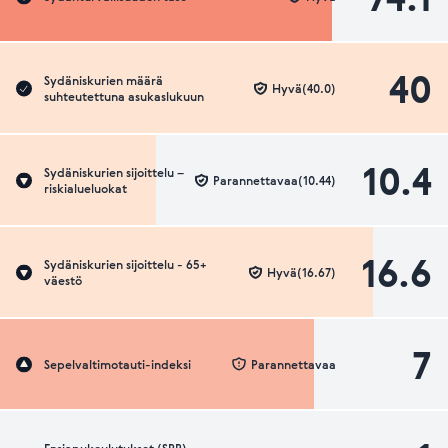
40
Sydäniskurien määrä
Hyvä(40.0)
suhteutettuna asukaslukuun
10.4
Sydäniskurien sijoittelu –
Parannettavaa(10.44)
riskialueluokat
16.6
Sydäniskurien sijoittelu - 65+
Hyvä(16.67)
väestö
7
Sepelvaltimotauti-indeksi
Parannettavaa