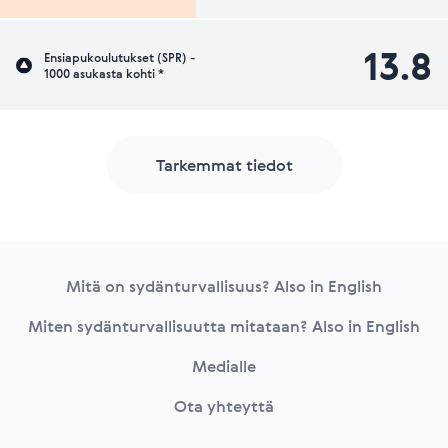
13.8
Ensiapukoulutukset (SPR) -
1000 asukasta kohti *
Tarkemmat tiedot
Footer
Mitä on sydänturvallisuus? Also in English
Miten sydänturvallisuutta mitataan? Also in English
Medialle
Ota yhteyttä