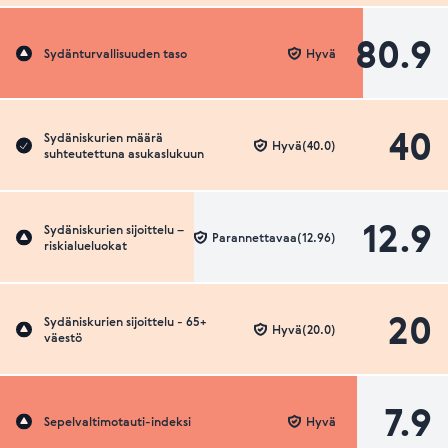
80.9
Sydänturvallisuuden taso
Hyvä
40
Sydäniskurien määrä
Hyvä(40.0)
suhteutettuna asukaslukuun
12.9
Sydäniskurien sijoittelu –
Parannettavaa(12.96)
riskialueluokat
20
Sydäniskurien sijoittelu - 65+
Hyvä(20.0)
väestö
7.9
Sepelvaltimotauti-indeksi
Hyvä