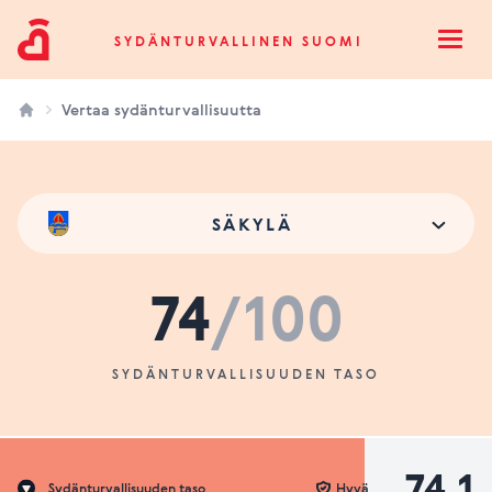
Sydänturvallinen Suomi
SYDÄNTURVALLINEN SUOMI
Open
Vertaa sydänturvallisuutta
SÄKYLÄ
74
/100
SYDÄNTURVALLISUUDEN TASO
74.1
Sydänturvallisuuden taso
Hyvä