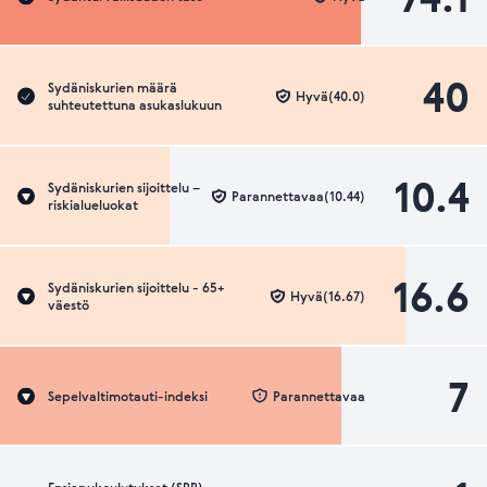
40
Sydäniskurien määrä
Hyvä(40.0)
suhteutettuna asukaslukuun
10.4
Sydäniskurien sijoittelu –
Parannettavaa(10.44)
riskialueluokat
16.6
Sydäniskurien sijoittelu - 65+
Hyvä(16.67)
väestö
7
Sepelvaltimotauti-indeksi
Parannettavaa