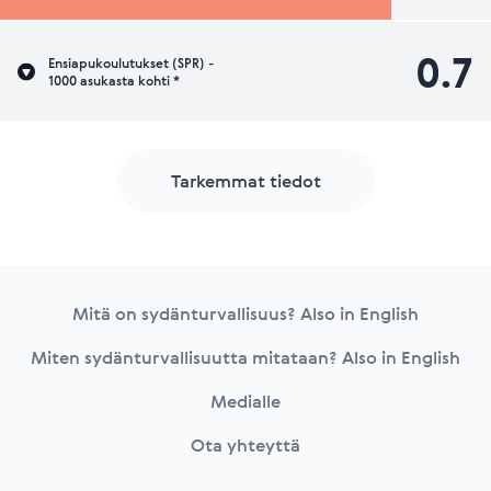
0.7
Ensiapukoulutukset (SPR) -
1000 asukasta kohti *
Tarkemmat tiedot
Footer
Mitä on sydänturvallisuus? Also in English
Miten sydänturvallisuutta mitataan? Also in English
Medialle
Ota yhteyttä