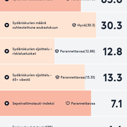
30.3
Sydäniskurien määrä
Hyvä(30.3)
suhteutettuna asukaslukuun
12.8
Sydäniskurien sijoittelu –
Parannettavaa(12.88)
riskialueluokat
13.3
Sydäniskurien sijoittelu -
Parannettavaa(13.33)
65+ väestö
7.1
Sepelvaltimotauti-indeksi
Parannettavaa