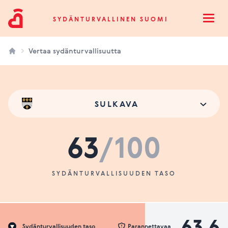
Sydänturvallinen Suomi
SYDÄNTURVALLINEN SUOMI
Open
Vertaa sydänturvallisuutta
SULKAVA
63
/100
SYDÄNTURVALLISUUDEN TASO
63.6
Sydänturvallisuuden taso
Parannettavaa