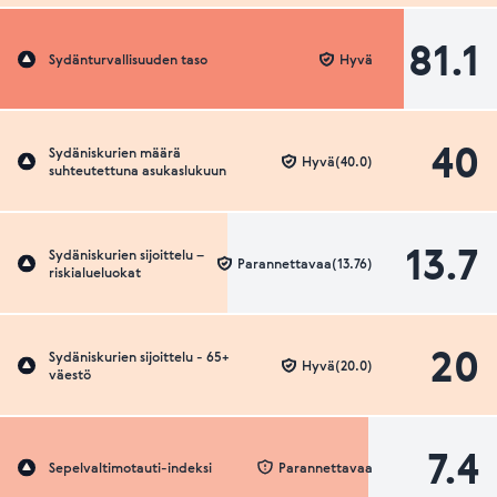
81.1
Sydänturvallisuuden taso
Hyvä
40
Sydäniskurien määrä
Hyvä(40.0)
suhteutettuna asukaslukuun
13.7
Sydäniskurien sijoittelu –
Parannettavaa(13.76)
riskialueluokat
20
Sydäniskurien sijoittelu - 65+
Hyvä(20.0)
väestö
7.4
Sepelvaltimotauti-indeksi
Parannettavaa