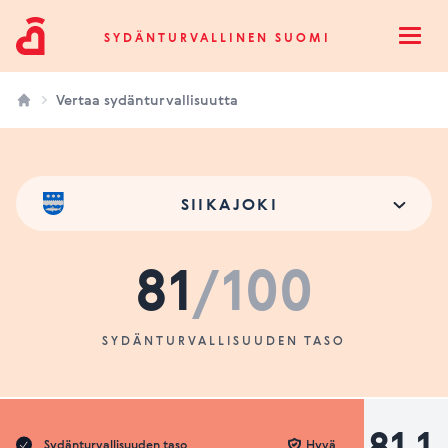
Sydänturvallinen Suomi
SYDÄNTURVALLINEN SUOMI
Open
Vertaa sydänturvallisuutta
SIIKAJOKI
81
/100
SYDÄNTURVALLISUUDEN TASO
81.1
Sydänturvallisuuden taso
Hyvä