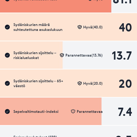
40
Sydäniskurien määrä
Hyvä(40.0)
suhteutettuna asukaslukuun
13.7
Sydäniskurien sijoittelu –
Parannettavaa(13.76)
riskialueluokat
20
Sydäniskurien sijoittelu - 65+
Hyvä(20.0)
väestö
7.4
Sepelvaltimotauti-indeksi
Parannettavaa