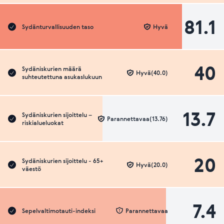
81.1
Sydänturvallisuuden taso
Hyvä
40
Sydäniskurien määrä
Hyvä(40.0)
suhteutettuna asukaslukuun
13.7
Sydäniskurien sijoittelu –
Parannettavaa(13.76)
riskialueluokat
20
Sydäniskurien sijoittelu - 65+
Hyvä(20.0)
väestö
7.4
Sepelvaltimotauti-indeksi
Parannettavaa