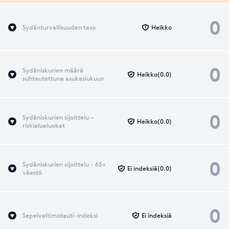
0
Sydänturvallisuuden taso
Heikko
0
Sydäniskurien määrä
Heikko(0.0)
suhteutettuna asukaslukuun
0
Sydäniskurien sijoittelu –
Heikko(0.0)
riskialueluokat
0
Sydäniskurien sijoittelu - 65+
Ei indeksiä(0.0)
väestö
0
Sepelvaltimotauti-indeksi
Ei indeksiä