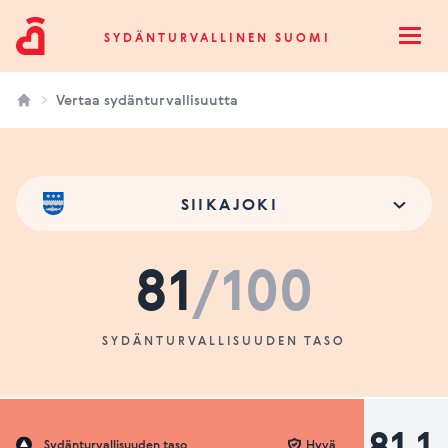
Sydänturvallinen Suomi
SYDÄNTURVALLINEN SUOMI
Open
Vertaa sydänturvallisuutta
SIIKAJOKI
81
/100
SYDÄNTURVALLISUUDEN TASO
81.1
Sydänturvallisuuden taso
Hyvä