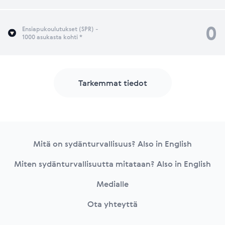
0
Ensiapukoulutukset (SPR) -
1000 asukasta kohti *
Tarkemmat tiedot
Footer
Mitä on sydänturvallisuus? Also in English
Miten sydänturvallisuutta mitataan? Also in English
Medialle
Ota yhteyttä