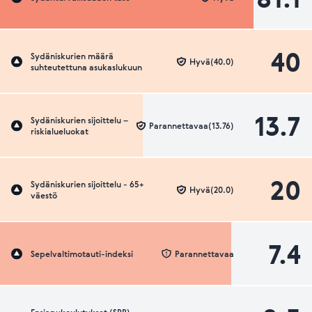
40
Sydäniskurien määrä
Hyvä(40.0)
suhteutettuna asukaslukuun
13.7
Sydäniskurien sijoittelu –
Parannettavaa(13.76)
riskialueluokat
20
Sydäniskurien sijoittelu - 65+
Hyvä(20.0)
väestö
7.4
Sepelvaltimotauti-indeksi
Parannettavaa