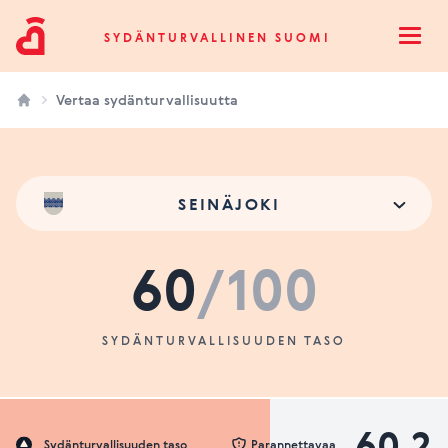
Sydänturvallinen Suomi
SYDÄNTURVALLINEN SUOMI
Open
Vertaa sydänturvallisuutta
SEINÄJOKI
60
/100
SYDÄNTURVALLISUUDEN TASO
60.2
Sydänturvallisuuden taso
Parannettavaa