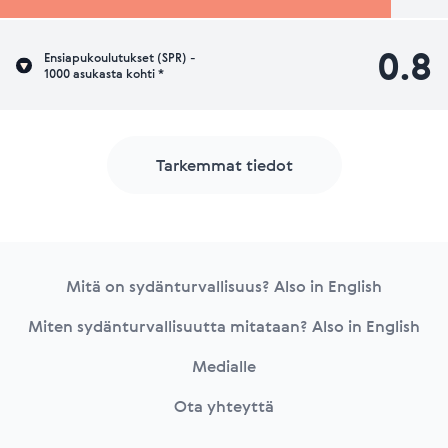
0.8
Ensiapukoulutukset (SPR) -
1000 asukasta kohti *
Tarkemmat tiedot
Footer
Mitä on sydänturvallisuus? Also in English
Miten sydänturvallisuutta mitataan? Also in English
Medialle
Ota yhteyttä