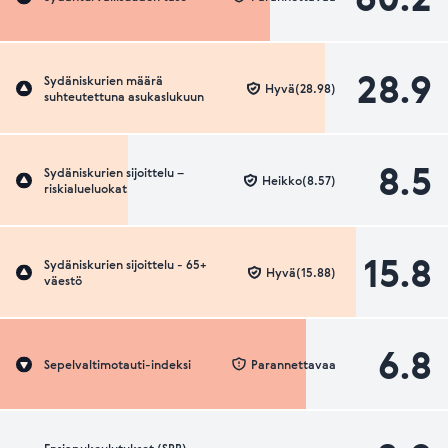
28.9
Sydäniskurien määrä
Hyvä(28.98)
suhteutettuna asukaslukuun
8.5
Sydäniskurien sijoittelu –
Heikko(8.57)
riskialueluokat
15.8
Sydäniskurien sijoittelu - 65+
Hyvä(15.88)
väestö
6.8
Sepelvaltimotauti-indeksi
Parannettavaa