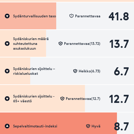
41.8
Sydänturvallisuuden taso
Parannettavaa
13.7
Sydäniskurien määrä
suhteutettuna
Parannettavaa(13.72)
asukaslukuun
6.7
Sydäniskurien sijoittelu –
Heikko(6.73)
riskialueluokat
12.7
Sydäniskurien sijoittelu -
Parannettavaa(12.7)
65+ väestö
8.7
Sepelvaltimotauti-indeksi
Hyvä