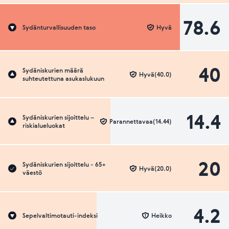
78.6
Sydänturvallisuuden taso
Hyvä
40
Sydäniskurien määrä
Hyvä(40.0)
suhteutettuna asukaslukuun
14.4
Sydäniskurien sijoittelu –
Parannettavaa(14.44)
riskialueluokat
20
Sydäniskurien sijoittelu - 65+
Hyvä(20.0)
väestö
4.2
Sepelvaltimotauti-indeksi
Heikko