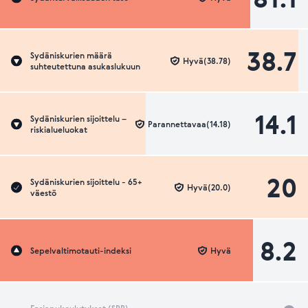
38.7
Sydäniskurien määrä
Hyvä(38.78)
suhteutettuna asukaslukuun
14.1
Sydäniskurien sijoittelu –
Parannettavaa(14.18)
riskialueluokat
20
Sydäniskurien sijoittelu - 65+
Hyvä(20.0)
väestö
8.2
Sepelvaltimotauti-indeksi
Hyvä