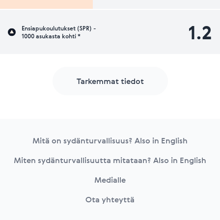
1.2
Ensiapukoulutukset (SPR) -
1000 asukasta kohti *
Tarkemmat tiedot
Footer
Mitä on sydänturvallisuus? Also in English
Miten sydänturvallisuutta mitataan? Also in English
Medialle
Ota yhteyttä