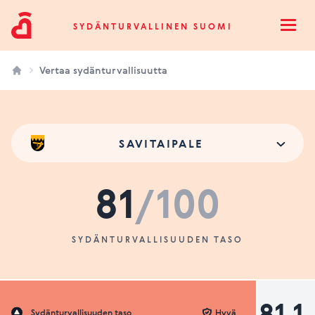
Sydänturvallinen Suomi
SYDÄNTURVALLINEN SUOMI
Open
Vertaa sydänturvallisuutta
SAVITAIPALE
81
/100
SYDÄNTURVALLISUUDEN TASO
81.1
Sydänturvallisuuden taso
Hyvä