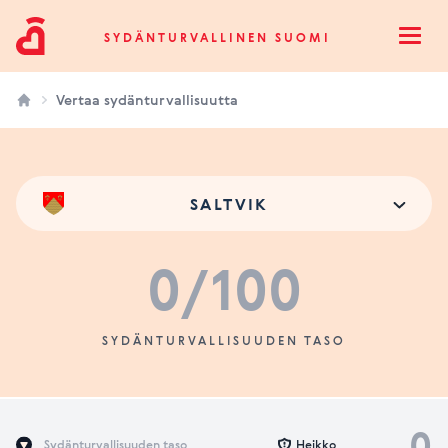
Sydänturvallinen Suomi
SYDÄNTURVALLINEN SUOMI
Open
Vertaa sydänturvallisuutta
SALTVIK
0
/100
SYDÄNTURVALLISUUDEN TASO
0
Sydänturvallisuuden taso
Heikko