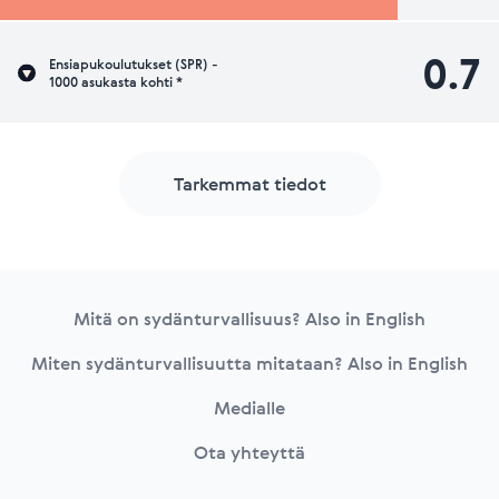
0.7
Ensiapukoulutukset (SPR) -
1000 asukasta kohti *
Tarkemmat tiedot
Footer
Mitä on sydänturvallisuus? Also in English
Miten sydänturvallisuutta mitataan? Also in English
Medialle
Ota yhteyttä