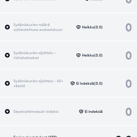
0
Sydäniskurien määrä
Heikko(0.0)
suhteutettuna asukaslukuun
0
Sydäniskurien sijoittelu –
Heikko(0.0)
riskialueluokat
0
Sydäniskurien sijoittelu - 65+
Ei indeksiä(0.0)
väestö
0
Sepelvaltimotauti-indeksi
Ei indeksiä