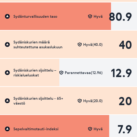
80.9
Sydänturvallisuuden taso
Hyvä
40
Sydäniskurien määrä
Hyvä(40.0)
suhteutettuna asukaslukuun
12.9
Sydäniskurien sijoittelu –
Parannettavaa(12.96)
riskialueluokat
20
Sydäniskurien sijoittelu - 65+
Hyvä(20.0)
väestö
7.9
Sepelvaltimotauti-indeksi
Hyvä