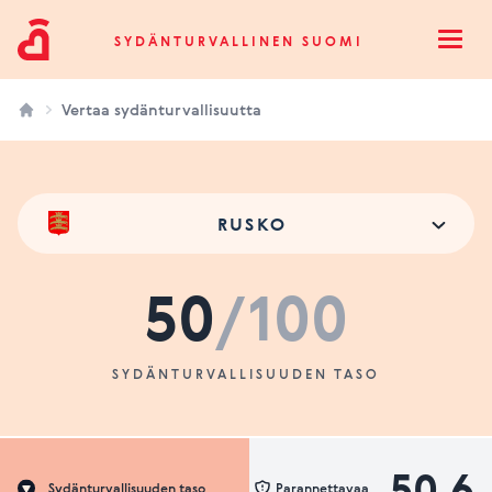
Sydänturvallinen Suomi
SYDÄNTURVALLINEN SUOMI
Open
Vertaa sydänturvallisuutta
RUSKO
50
/100
SYDÄNTURVALLISUUDEN TASO
50.6
Sydänturvallisuuden taso
Parannettavaa