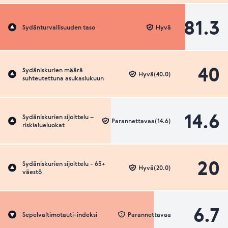
81.3
Sydänturvallisuuden taso
Hyvä
40
Sydäniskurien määrä
Hyvä(40.0)
suhteutettuna asukaslukuun
14.6
Sydäniskurien sijoittelu –
Parannettavaa(14.6)
riskialueluokat
20
Sydäniskurien sijoittelu - 65+
Hyvä(20.0)
väestö
6.7
Sepelvaltimotauti-indeksi
Parannettavaa