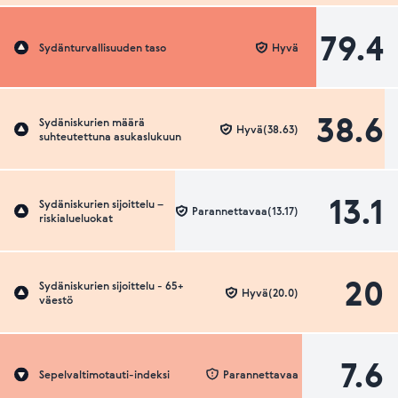
79.4
Sydänturvallisuuden taso
Hyvä
38.6
Sydäniskurien määrä
Hyvä(38.63)
suhteutettuna asukaslukuun
13.1
Sydäniskurien sijoittelu –
Parannettavaa(13.17)
riskialueluokat
20
Sydäniskurien sijoittelu - 65+
Hyvä(20.0)
väestö
7.6
Sepelvaltimotauti-indeksi
Parannettavaa