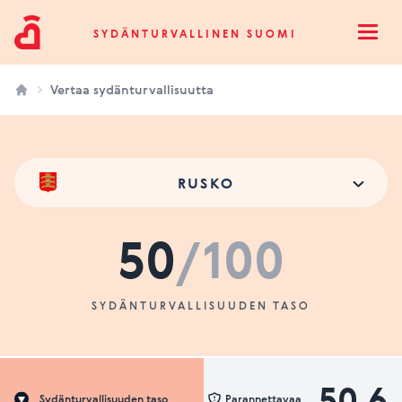
Sydänturvallinen Suomi
SYDÄNTURVALLINEN SUOMI
Open
Vertaa sydänturvallisuutta
RUSKO
50
/100
SYDÄNTURVALLISUUDEN TASO
50.6
Sydänturvallisuuden taso
Parannettavaa