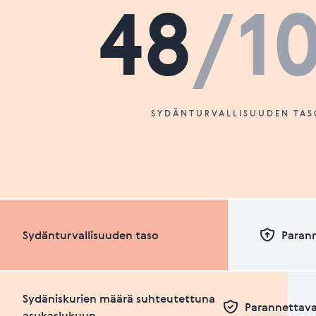
48
/1
SYDÄNTURVALLISUUDEN TAS
Sydänturvallisuuden taso
Paran
Sydäniskurien määrä suhteutettuna
Parannettava
asukaslukuun