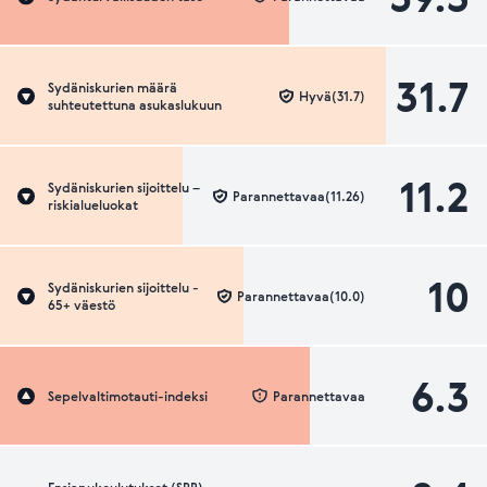
31.7
Sydäniskurien määrä
Hyvä(31.7)
suhteutettuna asukaslukuun
11.2
Sydäniskurien sijoittelu –
Parannettavaa(11.26)
riskialueluokat
10
Sydäniskurien sijoittelu -
Parannettavaa(10.0)
65+ väestö
6.3
Sepelvaltimotauti-indeksi
Parannettavaa