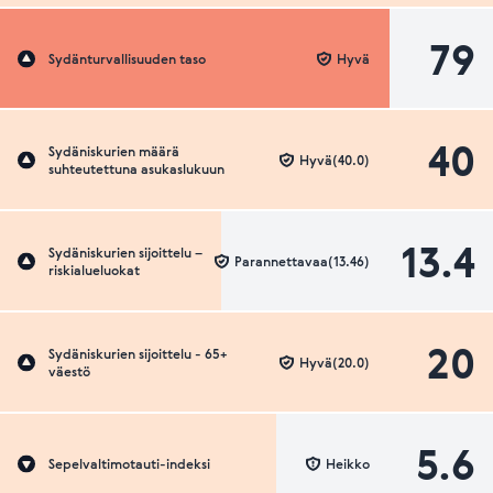
79
Sydänturvallisuuden taso
Hyvä
40
Sydäniskurien määrä
Hyvä(40.0)
suhteutettuna asukaslukuun
13.4
Sydäniskurien sijoittelu –
Parannettavaa(13.46)
riskialueluokat
20
Sydäniskurien sijoittelu - 65+
Hyvä(20.0)
väestö
5.6
Sepelvaltimotauti-indeksi
Heikko