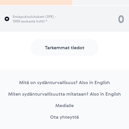
0
Ensiapukoulutukset (SPR) -
1000 asukasta kohti *
Tarkemmat tiedot
Footer
Mitä on sydänturvallisuus? Also in English
Miten sydänturvallisuutta mitataan? Also in English
Medialle
Ota yhteyttä