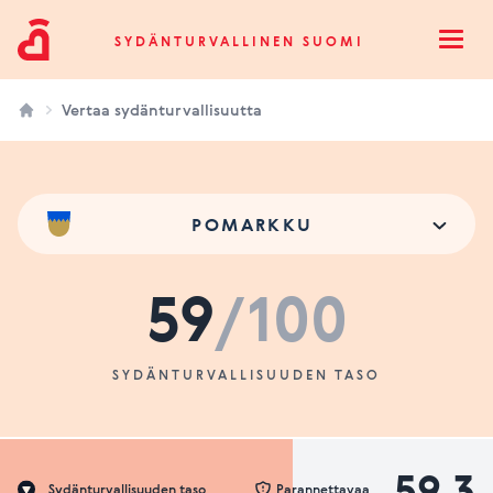
Sydänturvallinen Suomi
SYDÄNTURVALLINEN SUOMI
Open
Vertaa sydänturvallisuutta
POMARKKU
59
/100
SYDÄNTURVALLISUUDEN TASO
59.3
Sydänturvallisuuden taso
Parannettavaa