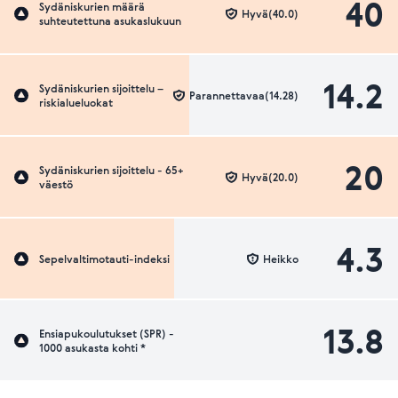
40
Sydäniskurien määrä
Hyvä(40.0)
suhteutettuna asukaslukuun
14.2
Sydäniskurien sijoittelu –
Parannettavaa(14.28)
riskialueluokat
20
Sydäniskurien sijoittelu - 65+
Hyvä(20.0)
väestö
4.3
Sepelvaltimotauti-indeksi
Heikko
13.8
Ensiapukoulutukset (SPR) -
1000 asukasta kohti *