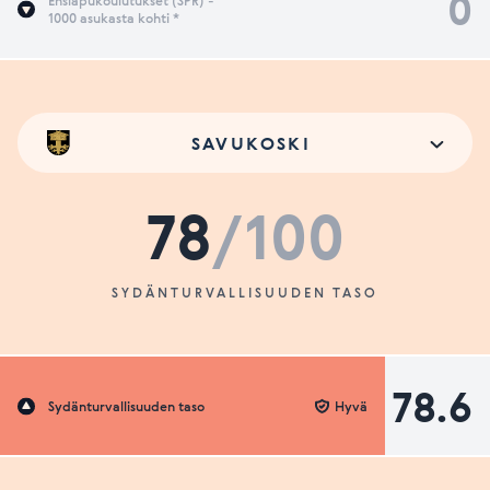
0
Ensiapukoulutukset (SPR) -
1000 asukasta kohti *
SAVUKOSKI
78
/100
SYDÄNTURVALLISUUDEN TASO
78.6
Sydänturvallisuuden taso
Hyvä