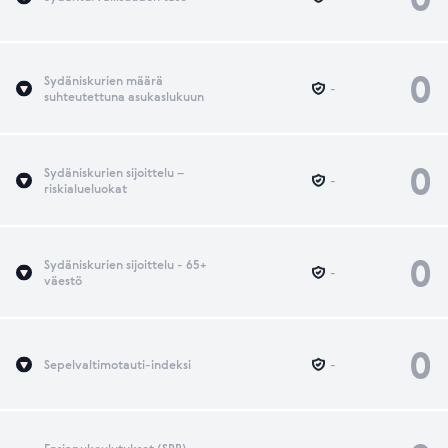
0
Sydäniskurien määrä
-
suhteutettuna asukaslukuun
0
Sydäniskurien sijoittelu –
-
riskialueluokat
0
Sydäniskurien sijoittelu - 65+
-
väestö
0
Sepelvaltimotauti-indeksi
-