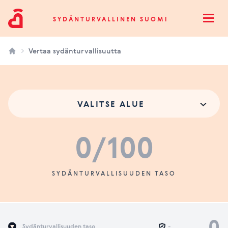
Sydänturvallinen Suomi
SYDÄNTURVALLINEN SUOMI
Open
Vertaa sydänturvallisuutta
VALITSE ALUE
0
/100
SYDÄNTURVALLISUUDEN TASO
0
Sydänturvallisuuden taso
-