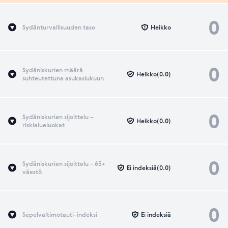
0
Sydänturvallisuuden taso
Heikko
0
Sydäniskurien määrä
Heikko(0.0)
suhteutettuna asukaslukuun
0
Sydäniskurien sijoittelu –
Heikko(0.0)
riskialueluokat
0
Sydäniskurien sijoittelu - 65+
Ei indeksiä(0.0)
väestö
0
Sepelvaltimotauti-indeksi
Ei indeksiä