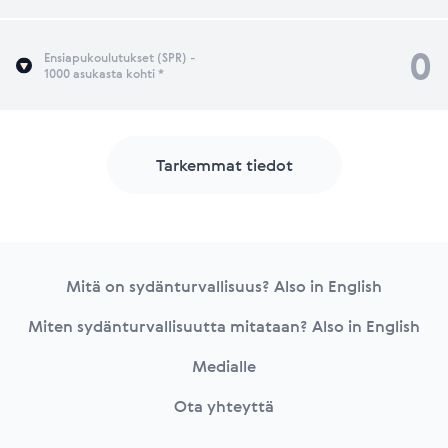
0
Ensiapukoulutukset (SPR) -
1000 asukasta kohti *
Tarkemmat tiedot
Footer
Mitä on sydänturvallisuus? Also in English
Miten sydänturvallisuutta mitataan? Also in English
Medialle
Ota yhteyttä