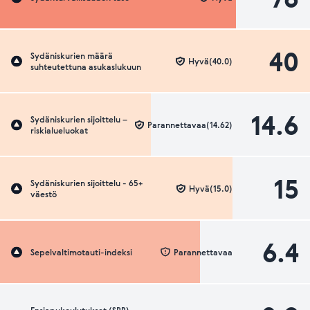
40
Sydäniskurien määrä
Hyvä(40.0)
suhteutettuna asukaslukuun
14.6
Sydäniskurien sijoittelu –
Parannettavaa(14.62)
riskialueluokat
15
Sydäniskurien sijoittelu - 65+
Hyvä(15.0)
väestö
6.4
Sepelvaltimotauti-indeksi
Parannettavaa