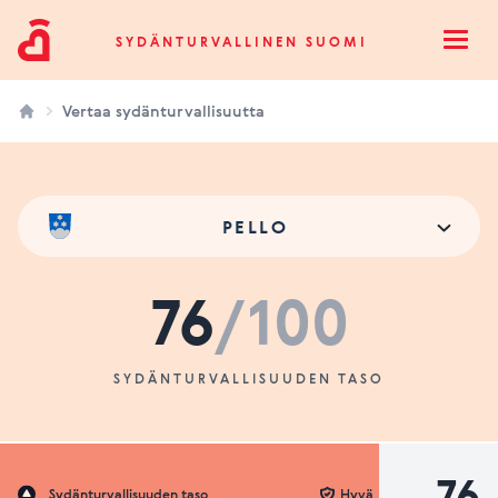
Sydänturvallinen Suomi
SYDÄNTURVALLINEN SUOMI
Open
Vertaa sydänturvallisuutta
PELLO
76
/100
SYDÄNTURVALLISUUDEN TASO
76
Sydänturvallisuuden taso
Hyvä