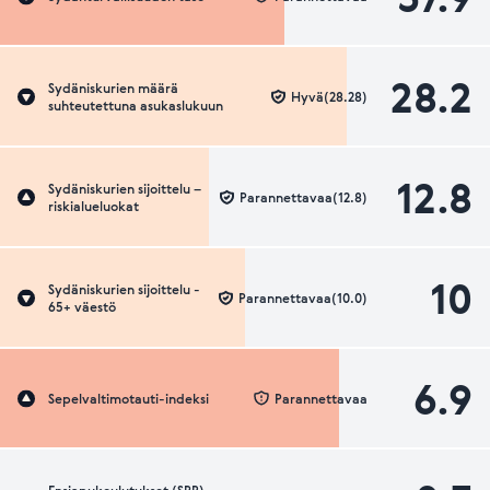
28.2
Sydäniskurien määrä
Hyvä(28.28)
suhteutettuna asukaslukuun
12.8
Sydäniskurien sijoittelu –
Parannettavaa(12.8)
riskialueluokat
10
Sydäniskurien sijoittelu -
Parannettavaa(10.0)
65+ väestö
6.9
Sepelvaltimotauti-indeksi
Parannettavaa