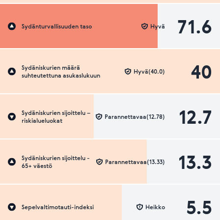
71.6
Sydänturvallisuuden taso
Hyvä
40
Sydäniskurien määrä
Hyvä(40.0)
suhteutettuna asukaslukuun
12.7
Sydäniskurien sijoittelu –
Parannettavaa(12.78)
riskialueluokat
13.3
Sydäniskurien sijoittelu -
Parannettavaa(13.33)
65+ väestö
5.5
Sepelvaltimotauti-indeksi
Heikko