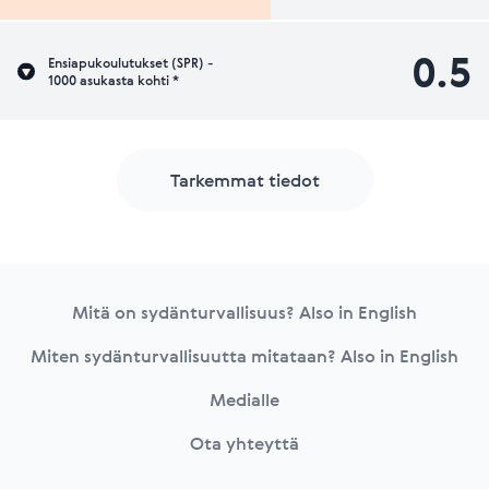
0.5
Ensiapukoulutukset (SPR) -
1000 asukasta kohti *
Tarkemmat tiedot
Footer
Mitä on sydänturvallisuus? Also in English
Miten sydänturvallisuutta mitataan? Also in English
Medialle
Ota yhteyttä