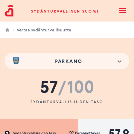
Sydänturvallinen Suomi
SYDÄNTURVALLINEN SUOMI
Open
Vertaa sydänturvallisuutta
PARKANO
57
/100
SYDÄNTURVALLISUUDEN TASO
57.9
Sydänturvallisuuden taso
Parannettavaa