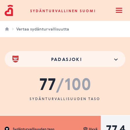
Sydänturvallinen Suomi
SYDÄNTURVALLINEN SUOMI
Open
Vertaa sydänturvallisuutta
PADASJOKI
77
/100
SYDÄNTURVALLISUUDEN TASO
77.4
Sydänturvallisuuden taso
Hyvä