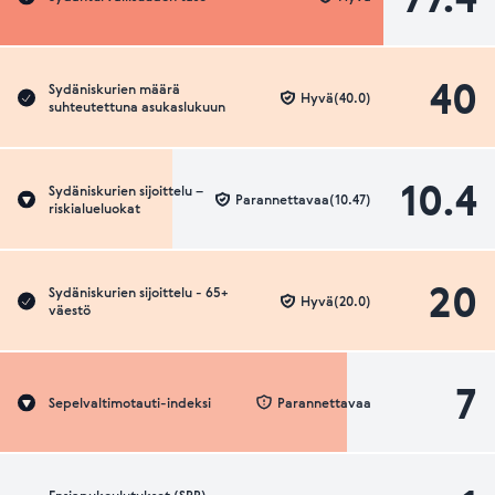
40
Sydäniskurien määrä
Hyvä(40.0)
suhteutettuna asukaslukuun
10.4
Sydäniskurien sijoittelu –
Parannettavaa(10.47)
riskialueluokat
20
Sydäniskurien sijoittelu - 65+
Hyvä(20.0)
väestö
7
Sepelvaltimotauti-indeksi
Parannettavaa