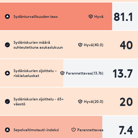
81.1
Sydänturvallisuuden taso
Hyvä
40
Sydäniskurien määrä
Hyvä(40.0)
suhteutettuna asukaslukuun
13.7
Sydäniskurien sijoittelu –
Parannettavaa(13.76)
riskialueluokat
20
Sydäniskurien sijoittelu - 65+
Hyvä(20.0)
väestö
7.4
Sepelvaltimotauti-indeksi
Parannettavaa