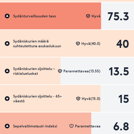
75.3
Sydänturvallisuuden taso
Hyvä
40
Sydäniskurien määrä
Hyvä(40.0)
suhteutettuna asukaslukuun
13.5
Sydäniskurien sijoittelu –
Parannettavaa(13.55)
riskialueluokat
15
Sydäniskurien sijoittelu - 65+
Hyvä(15.0)
väestö
6.8
Sepelvaltimotauti-indeksi
Parannettavaa