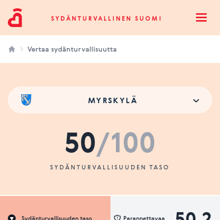
Sydänturvallinen Suomi
SYDÄNTURVALLINEN SUOMI
Open
Vertaa sydänturvallisuutta
MYRSKYLÄ
50
/100
SYDÄNTURVALLISUUDEN TASO
50.2
Sydänturvallisuuden taso
Parannettavaa