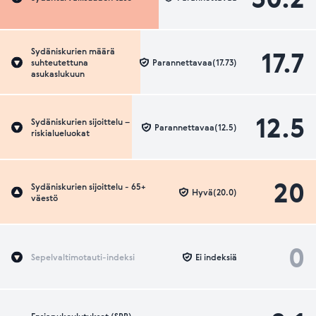
17.7
Sydäniskurien määrä
suhteutettuna
Parannettavaa(17.73)
asukaslukuun
12.5
Sydäniskurien sijoittelu –
Parannettavaa(12.5)
riskialueluokat
20
Sydäniskurien sijoittelu - 65+
Hyvä(20.0)
väestö
0
Sepelvaltimotauti-indeksi
Ei indeksiä