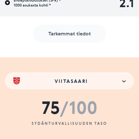
2.1
Ensiapukoulutukset (SPR) -
1000 asukasta kohti *
Tarkemmat tiedot
VIITASAARI
75
/100
SYDÄNTURVALLISUUDEN TASO