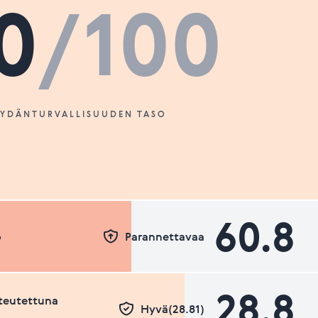
0
/100
SYDÄNTURVALLISUUDEN TASO
60.8
o
Parannettavaa
28.8
teutettuna
Hyvä(28.81)