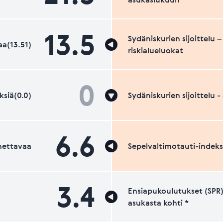
13.5
Sydäniskurien sijoittelu –
a(13.51)
riskialueluokat
0
ksiä(0.0)
Sydäniskurien sijoittelu 
6.6
nettavaa
Sepelvaltimotauti-indeks
3.4
Ensiapukoulutukset (SPR)
asukasta kohti *