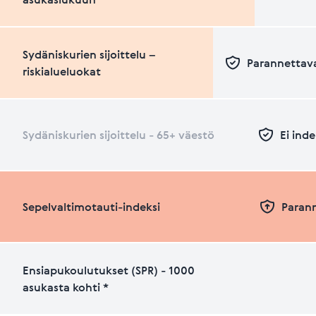
Sydäniskurien sijoittelu –
Parannettava
riskialueluokat
Sydäniskurien sijoittelu - 65+ väestö
Ei inde
Sepelvaltimotauti-indeksi
Paran
Ensiapukoulutukset (SPR) - 1000
asukasta kohti *