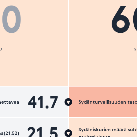
00
6
O
41.7
nettavaa
Sydänturvallisuuden tas
21.5
Sydäniskurien määrä suh
a(21.52)
asukaslukuun