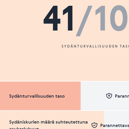
41
/1
SYDÄNTURVALLISUUDEN TAS
Sydänturvallisuuden taso
Paran
Sydäniskurien määrä suhteutettuna
Parannettava
asukaslukuun