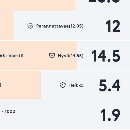
12
Parannettavaa(12.05)
14.5
- 65+ väestö
Hyvä(14.55)
5.4
i
Heikko
1.9
 - 1000