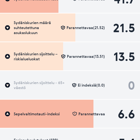
21.5
Sydäniskurien määrä
suhteutettuna
Parannettavaa(21.52)
asukaslukuun
13.5
Sydäniskurien sijoittelu –
Parannettavaa(13.51)
riskialueluokat
0
Sydäniskurien sijoittelu - 65+
Ei indeksiä(0.0)
väestö
6.6
Sepelvaltimotauti-indeksi
Parannettavaa