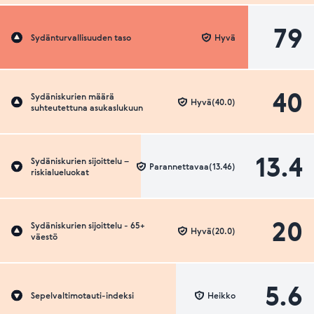
79
Sydänturvallisuuden taso
Hyvä
40
Sydäniskurien määrä
Hyvä(40.0)
suhteutettuna asukaslukuun
13.4
Sydäniskurien sijoittelu –
Parannettavaa(13.46)
riskialueluokat
20
Sydäniskurien sijoittelu - 65+
Hyvä(20.0)
väestö
5.6
Sepelvaltimotauti-indeksi
Heikko