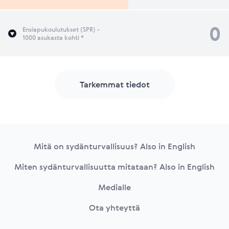
0
Ensiapukoulutukset (SPR) -
1000 asukasta kohti *
Tarkemmat tiedot
Footer
Mitä on sydänturvallisuus? Also in English
Miten sydänturvallisuutta mitataan? Also in English
Medialle
Ota yhteyttä