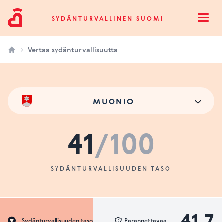
Sydänturvallinen Suomi
SYDÄNTURVALLINEN SUOMI
Open
Vertaa sydänturvallisuutta
MUONIO
41
/100
SYDÄNTURVALLISUUDEN TASO
41.7
Sydänturvallisuuden taso
Parannettavaa