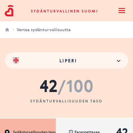
Sydänturvallinen Suomi
SYDÄNTURVALLINEN SUOMI
Open
Vertaa sydänturvallisuutta
LIPERI
42
/100
SYDÄNTURVALLISUUDEN TASO
42
Sydänturvallisuuden taso
Parannettavaa