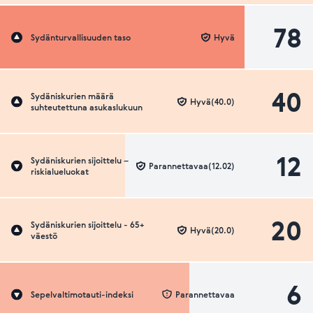
78
Sydänturvallisuuden taso
Hyvä
40
Sydäniskurien määrä
Hyvä(40.0)
suhteutettuna asukaslukuun
12
Sydäniskurien sijoittelu –
Parannettavaa(12.02)
riskialueluokat
20
Sydäniskurien sijoittelu - 65+
Hyvä(20.0)
väestö
6
Sepelvaltimotauti-indeksi
Parannettavaa