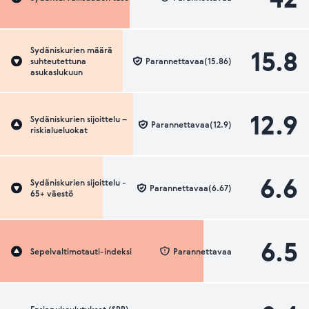
15.8
Sydäniskurien määrä
suhteutettuna
Parannettavaa(15.86)
asukaslukuun
12.9
Sydäniskurien sijoittelu –
Parannettavaa(12.9)
riskialueluokat
6.6
Sydäniskurien sijoittelu -
Parannettavaa(6.67)
65+ väestö
6.5
Sepelvaltimotauti-indeksi
Parannettavaa