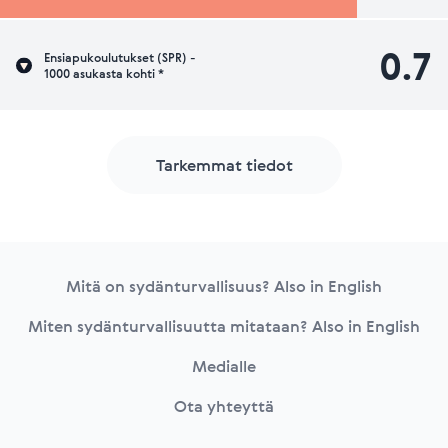
0.7
Ensiapukoulutukset (SPR) -
1000 asukasta kohti *
Tarkemmat tiedot
Footer
Mitä on sydänturvallisuus? Also in English
Miten sydänturvallisuutta mitataan? Also in English
Medialle
Ota yhteyttä