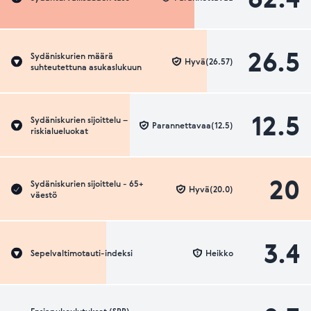
26.5
Sydäniskurien määrä
Hyvä(26.57)
suhteutettuna asukaslukuun
12.5
Sydäniskurien sijoittelu –
Parannettavaa(12.5)
riskialueluokat
20
Sydäniskurien sijoittelu - 65+
Hyvä(20.0)
väestö
3.4
Sepelvaltimotauti-indeksi
Heikko