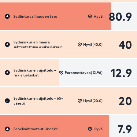
80.9
Sydänturvallisuuden taso
Hyvä
40
Sydäniskurien määrä
Hyvä(40.0)
suhteutettuna asukaslukuun
12.9
Sydäniskurien sijoittelu –
Parannettavaa(12.96)
riskialueluokat
20
Sydäniskurien sijoittelu - 65+
Hyvä(20.0)
väestö
7.9
Sepelvaltimotauti-indeksi
Hyvä