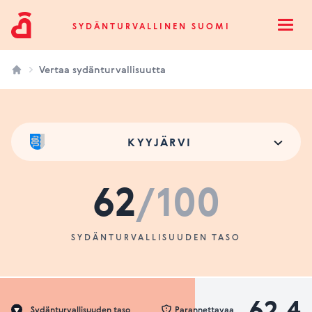
Sydänturvallinen Suomi
SYDÄNTURVALLINEN SUOMI
Open
Vertaa sydänturvallisuutta
KYYJÄRVI
62
/100
SYDÄNTURVALLISUUDEN TASO
62.4
Sydänturvallisuuden taso
Parannettavaa