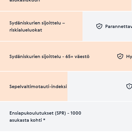
Sydäniskurien sijoittelu –
Parannettav
riskialueluokat
Sydäniskurien sijoittelu - 65+ väestö
Hy
Sepelvaltimotauti-indeksi
Ensiapukoulutukset (SPR) - 1000
asukasta kohti *