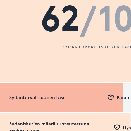
62
/1
SYDÄNTURVALLISUUDEN TAS
Sydänturvallisuuden taso
Paran
Sydäniskurien määrä suhteutettuna
Hyv
asukaslukuun