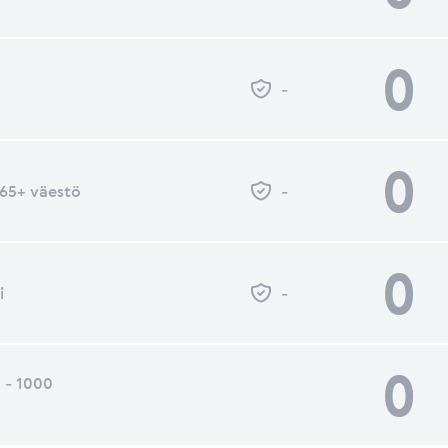
0
-
0
- 65+ väestö
-
0
i
-
0
 - 1000