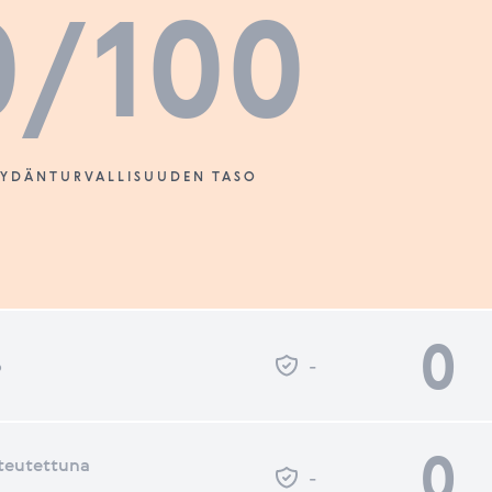
0
/100
SYDÄNTURVALLISUUDEN TASO
0
o
-
0
teutettuna
-