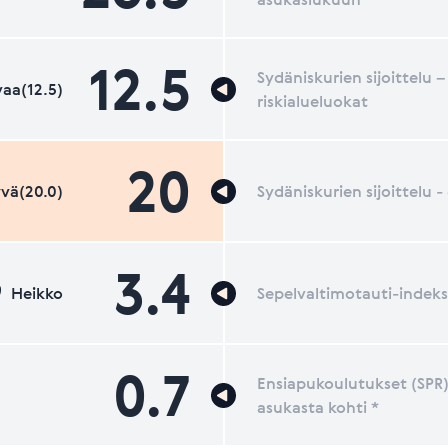
12.5
Sydäniskurien sijoittelu –
aa(12.5)
riskialueluokat
20
vä(20.0)
Sydäniskurien sijoittelu 
3.4
Heikko
Sepelvaltimotauti-indeks
0.7
Ensiapukoulutukset (SPR)
asukasta kohti *