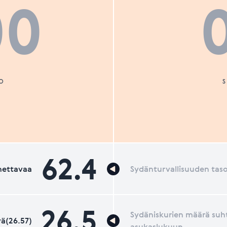
00
O
62.4
nettavaa
Sydänturvallisuuden tas
26.5
Sydäniskurien määrä suh
ä(26.57)
asukaslukuun