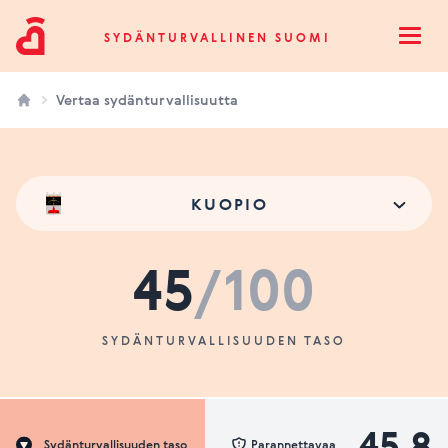
Sydänturvallinen Suomi
SYDÄNTURVALLINEN SUOMI
Open
Vertaa sydänturvallisuutta
KUOPIO
45
/100
SYDÄNTURVALLISUUDEN TASO
45.8
Sydänturvallisuuden taso
Parannettavaa