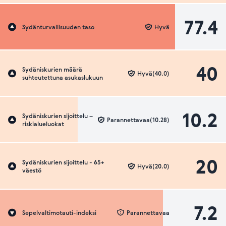
77.4
Sydänturvallisuuden taso
Hyvä
40
Sydäniskurien määrä
Hyvä(40.0)
suhteutettuna asukaslukuun
10.2
Sydäniskurien sijoittelu –
Parannettavaa(10.28)
riskialueluokat
20
Sydäniskurien sijoittelu - 65+
Hyvä(20.0)
väestö
7.2
Sepelvaltimotauti-indeksi
Parannettavaa