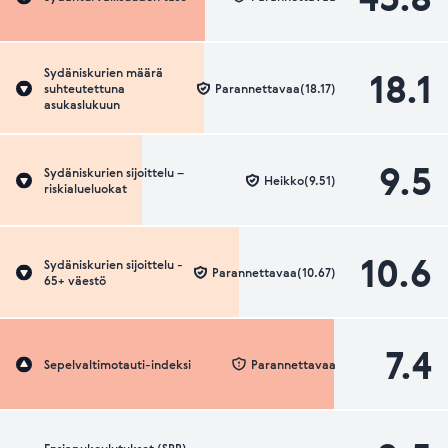
18.1
Sydäniskurien määrä
suhteutettuna
Parannettavaa(18.17)
asukaslukuun
9.5
Sydäniskurien sijoittelu –
Heikko(9.51)
riskialueluokat
10.6
Sydäniskurien sijoittelu -
Parannettavaa(10.67)
65+ väestö
7.4
Sepelvaltimotauti-indeksi
Parannettavaa