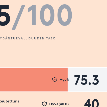
5
/100
SYDÄNTURVALLISUUDEN TASO
75.3
o
Hyvä
40
teutettuna
Hyvä(40.0)