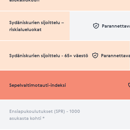
Sydäniskurien sijoittelu –
Parannettava
riskialueluokat
Sydäniskurien sijoittelu - 65+ väestö
Parannettava
Sepelvaltimotauti-indeksi
Ensiapukoulutukset (SPR) - 1000
asukasta kohti *