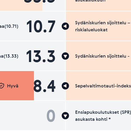
10.7
Sydäniskurien sijoittelu –
a(10.71)
riskialueluokat
13.3
a(13.33)
Sydäniskurien sijoittelu 
8.4
Hyvä
Sepelvaltimotauti-indeks
0
Ensiapukoulutukset (SPR)
asukasta kohti *