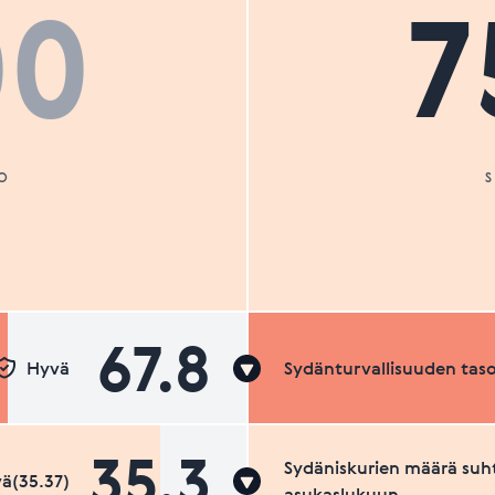
00
7
O
67.8
Hyvä
Sydänturvallisuuden tas
35.3
Sydäniskurien määrä suh
ä(35.37)
asukaslukuun