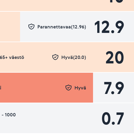
12.9
Parannettavaa(12.96)
20
- 65+ väestö
Hyvä(20.0)
7.9
i
Hyvä
0.7
 - 1000