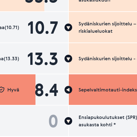
10.7
Sydäniskurien sijoittelu –
a(10.71)
riskialueluokat
13.3
a(13.33)
Sydäniskurien sijoittelu 
8.4
Hyvä
Sepelvaltimotauti-indeks
0
Ensiapukoulutukset (SPR)
asukasta kohti *