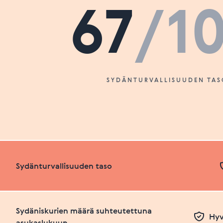
67
/1
SYDÄNTURVALLISUUDEN TAS
Sydänturvallisuuden taso
Sydäniskurien määrä suhteutettuna
Hyv
asukaslukuun