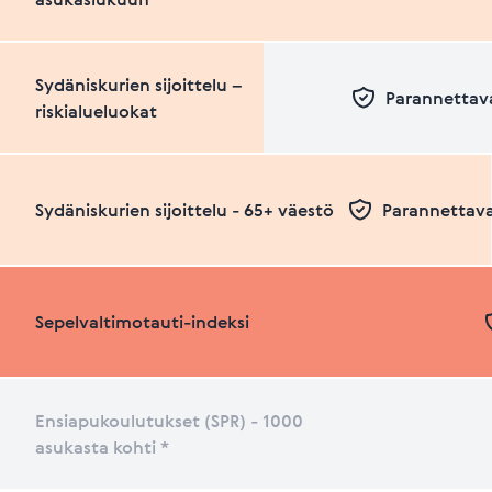
Sydäniskurien sijoittelu –
Parannettava
riskialueluokat
Sydäniskurien sijoittelu - 65+ väestö
Parannettava
Sepelvaltimotauti-indeksi
Ensiapukoulutukset (SPR) - 1000
asukasta kohti *