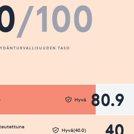
0
/100
SYDÄNTURVALLISUUDEN TASO
80.9
o
Hyvä
40
teutettuna
Hyvä(40.0)