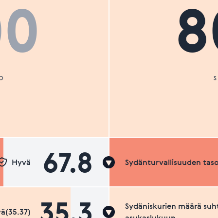
00
8
O
67.8
Hyvä
Sydänturvallisuuden tas
35.3
Sydäniskurien määrä suh
ä(35.37)
asukaslukuun