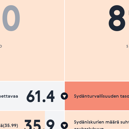
00
8
O
61.4
nettavaa
Sydänturvallisuuden tas
35.9
Sydäniskurien määrä suh
ä(35.99)
asukaslukuun