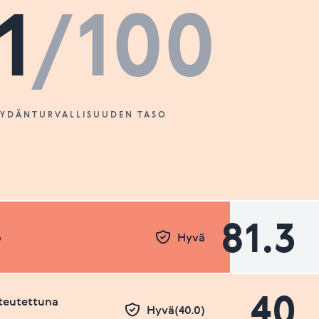
1
/100
SYDÄNTURVALLISUUDEN TASO
81.3
o
Hyvä
40
teutettuna
Hyvä(40.0)