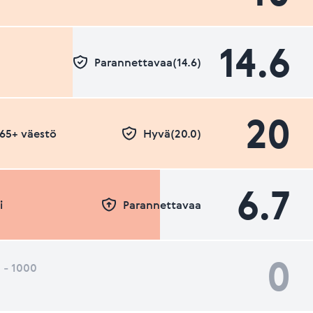
14.6
Parannettavaa(14.6)
20
- 65+ väestö
Hyvä(20.0)
6.7
i
Parannettavaa
0
 - 1000