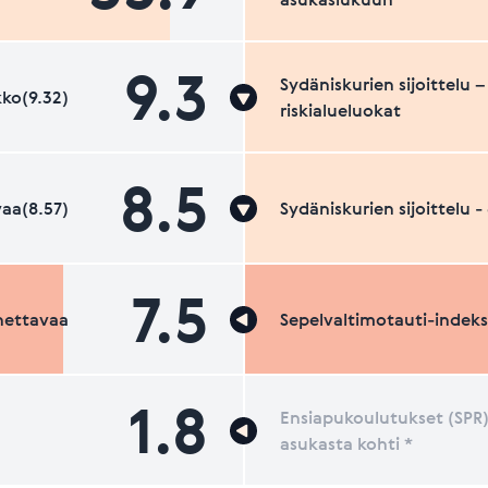
9.3
Sydäniskurien sijoittelu –
ko(9.32)
riskialueluokat
8.5
aa(8.57)
Sydäniskurien sijoittelu 
7.5
nettavaa
Sepelvaltimotauti-indeks
1.8
Ensiapukoulutukset (SPR)
asukasta kohti *