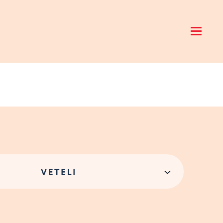
Open 
VETELI