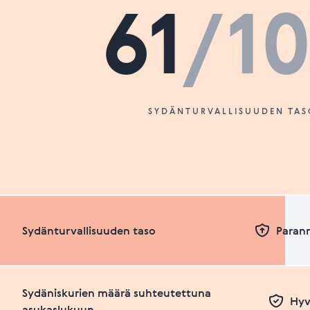
61
/1
SYDÄNTURVALLISUUDEN TAS
Sydänturvallisuuden taso
Paran
Sydäniskurien määrä suhteutettuna
Hyv
asukaslukuun