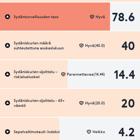
78.6
Sydänturvallisuuden taso
Hyvä
40
Sydäniskurien määrä
Hyvä(40.0)
suhteutettuna asukaslukuun
14.4
Sydäniskurien sijoittelu –
Parannettavaa(14.44)
riskialueluokat
20
Sydäniskurien sijoittelu - 65+
Hyvä(20.0)
väestö
4.2
Sepelvaltimotauti-indeksi
Heikko