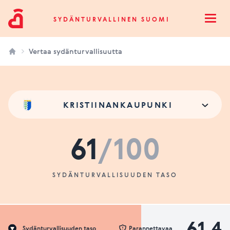
Sydänturvallinen Suomi
SYDÄNTURVALLINEN SUOMI
Open
Vertaa sydänturvallisuutta
KRISTIINANKAUPUNKI
61
/100
SYDÄNTURVALLISUUDEN TASO
61.4
Sydänturvallisuuden taso
Parannettavaa