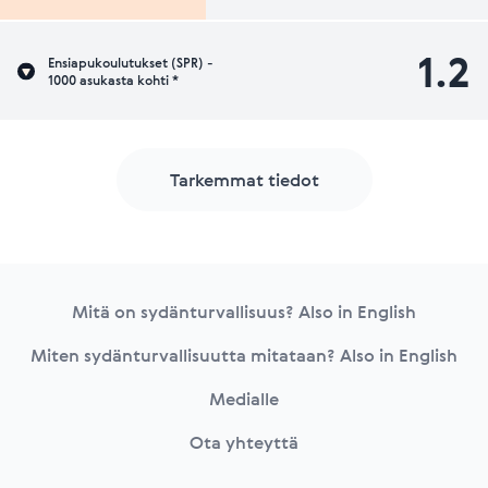
1.2
Ensiapukoulutukset (SPR) -
1000 asukasta kohti *
Tarkemmat tiedot
Footer
Mitä on sydänturvallisuus? Also in English
Miten sydänturvallisuutta mitataan? Also in English
Medialle
Ota yhteyttä