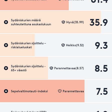
35.9
Sydäniskurien määrä
Hyvä(35.99)
suhteutettuna asukaslukuun
9.3
Sydäniskurien sijoittelu –
Heikko(9.32)
riskialueluokat
8.5
Sydäniskurien sijoittelu -
Parannettavaa(8.57)
65+ väestö
7.5
Sepelvaltimotauti-indeksi
Parannettavaa