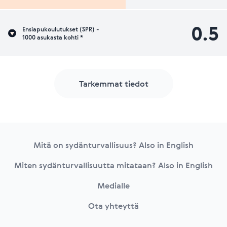
0.5
Ensiapukoulutukset (SPR) -
1000 asukasta kohti *
Tarkemmat tiedot
Footer
Mitä on sydänturvallisuus? Also in English
Miten sydänturvallisuutta mitataan? Also in English
Medialle
Ota yhteyttä