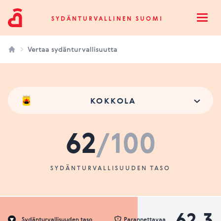
Sydänturvallinen Suomi
SYDÄNTURVALLINEN SUOMI
Open
Vertaa sydänturvallisuutta
KOKKOLA
62
/100
SYDÄNTURVALLISUUDEN TASO
62.3
Sydänturvallisuuden taso
Parannettavaa