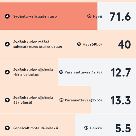
71.6
Sydänturvallisuuden taso
Hyvä
40
Sydäniskurien määrä
Hyvä(40.0)
suhteutettuna asukaslukuun
12.7
Sydäniskurien sijoittelu –
Parannettavaa(12.78)
riskialueluokat
13.3
Sydäniskurien sijoittelu -
Parannettavaa(13.33)
65+ väestö
5.5
Sepelvaltimotauti-indeksi
Heikko