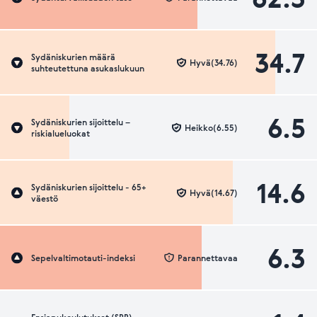
34.7
Sydäniskurien määrä
Hyvä(34.76)
suhteutettuna asukaslukuun
6.5
Sydäniskurien sijoittelu –
Heikko(6.55)
riskialueluokat
14.6
Sydäniskurien sijoittelu - 65+
Hyvä(14.67)
väestö
6.3
Sepelvaltimotauti-indeksi
Parannettavaa