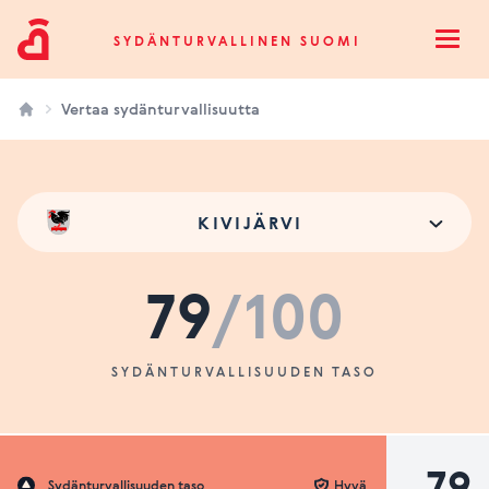
Sydänturvallinen Suomi
SYDÄNTURVALLINEN SUOMI
Open
Vertaa sydänturvallisuutta
KIVIJÄRVI
79
/100
SYDÄNTURVALLISUUDEN TASO
79
Sydänturvallisuuden taso
Hyvä