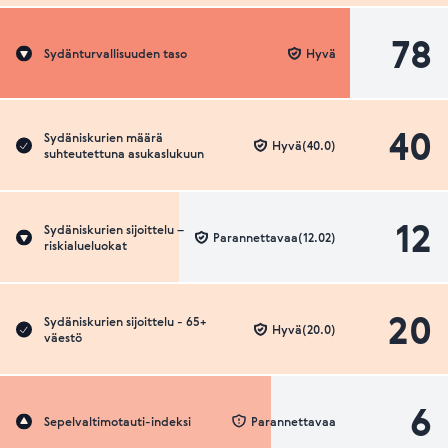
78
Sydänturvallisuuden taso
Hyvä
40
Sydäniskurien määrä
Hyvä(40.0)
suhteutettuna asukaslukuun
12
Sydäniskurien sijoittelu –
Parannettavaa(12.02)
riskialueluokat
20
Sydäniskurien sijoittelu - 65+
Hyvä(20.0)
väestö
6
Sepelvaltimotauti-indeksi
Parannettavaa