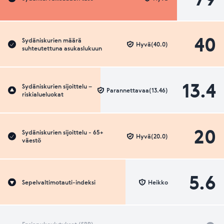
40
Sydäniskurien määrä
Hyvä(40.0)
suhteutettuna asukaslukuun
13.4
Sydäniskurien sijoittelu –
Parannettavaa(13.46)
riskialueluokat
20
Sydäniskurien sijoittelu - 65+
Hyvä(20.0)
väestö
5.6
Sepelvaltimotauti-indeksi
Heikko