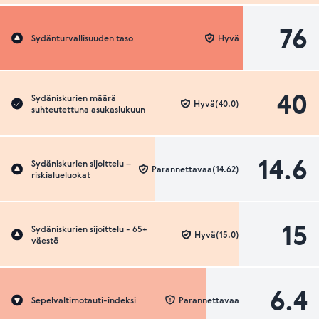
76
Sydänturvallisuuden taso
Hyvä
40
Sydäniskurien määrä
Hyvä(40.0)
suhteutettuna asukaslukuun
14.6
Sydäniskurien sijoittelu –
Parannettavaa(14.62)
riskialueluokat
15
Sydäniskurien sijoittelu - 65+
Hyvä(15.0)
väestö
6.4
Sepelvaltimotauti-indeksi
Parannettavaa