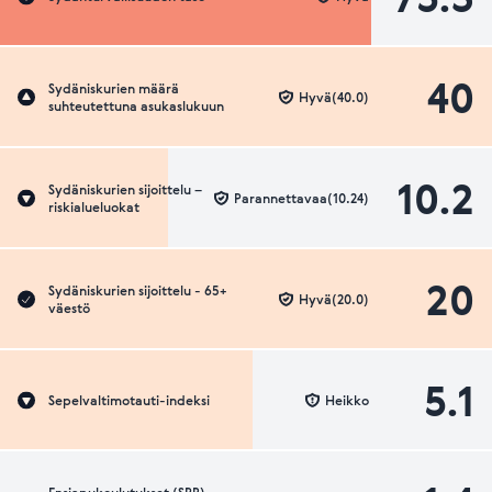
40
Sydäniskurien määrä
Hyvä(40.0)
suhteutettuna asukaslukuun
10.2
Sydäniskurien sijoittelu –
Parannettavaa(10.24)
riskialueluokat
20
Sydäniskurien sijoittelu - 65+
Hyvä(20.0)
väestö
5.1
Sepelvaltimotauti-indeksi
Heikko