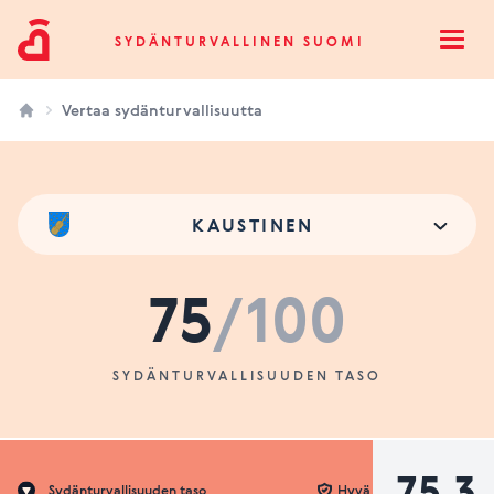
Sydänturvallinen Suomi
SYDÄNTURVALLINEN SUOMI
Open
Vertaa sydänturvallisuutta
KAUSTINEN
75
/100
SYDÄNTURVALLISUUDEN TASO
75.3
Sydänturvallisuuden taso
Hyvä