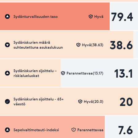
79.4
Sydänturvallisuuden taso
Hyvä
38.6
Sydäniskurien määrä
Hyvä(38.63)
suhteutettuna asukaslukuun
13.1
Sydäniskurien sijoittelu –
Parannettavaa(13.17)
riskialueluokat
20
Sydäniskurien sijoittelu - 65+
Hyvä(20.0)
väestö
7.6
Sepelvaltimotauti-indeksi
Parannettavaa