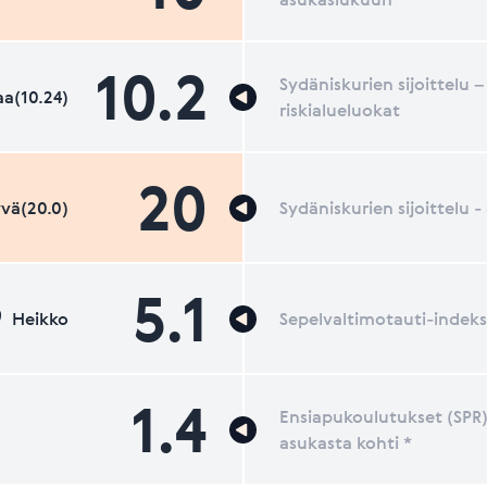
10.2
Sydäniskurien sijoittelu –
a(10.24)
riskialueluokat
20
vä(20.0)
Sydäniskurien sijoittelu 
5.1
Heikko
Sepelvaltimotauti-indeks
1.4
Ensiapukoulutukset (SPR)
asukasta kohti *