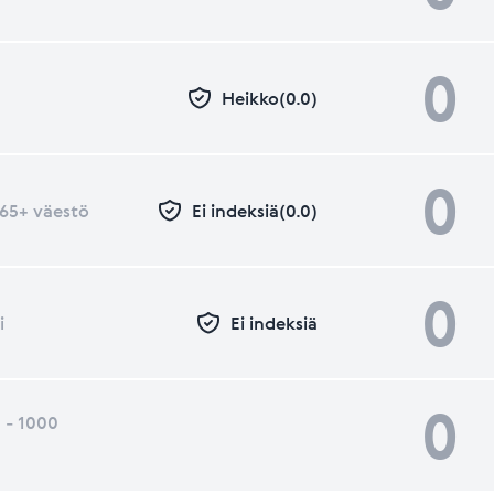
0
Heikko(0.0)
0
- 65+ väestö
Ei indeksiä(0.0)
0
i
Ei indeksiä
0
 - 1000