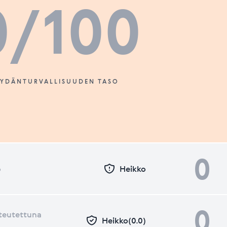
0
/100
SYDÄNTURVALLISUUDEN TASO
0
o
Heikko
0
teutettuna
Heikko(0.0)