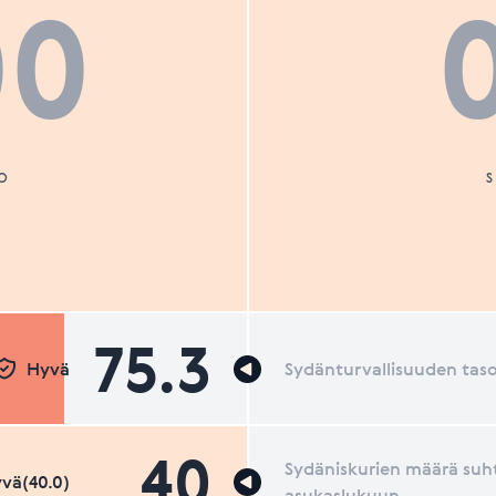
00
O
75.3
Hyvä
Sydänturvallisuuden tas
40
Sydäniskurien määrä suh
vä(40.0)
asukaslukuun