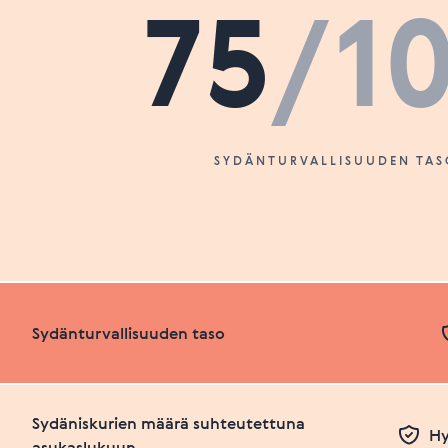
75
/1
SYDÄNTURVALLISUUDEN TAS
Sydänturvallisuuden taso
Sydäniskurien määrä suhteutettuna
Hy
asukaslukuun