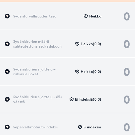
0
Sydänturvallisuuden taso
Heikko
0
Sydäniskurien määrä
Heikko(0.0)
suhteutettuna asukaslukuun
0
Sydäniskurien sijoittelu –
Heikko(0.0)
riskialueluokat
0
Sydäniskurien sijoittelu - 65+
Ei indeksiä(0.0)
väestö
0
Sepelvaltimotauti-indeksi
Ei indeksiä