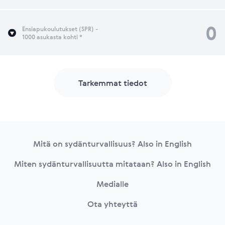
0
Ensiapukoulutukset (SPR) -
1000 asukasta kohti *
Tarkemmat tiedot
Footer
Mitä on sydänturvallisuus? Also in English
Miten sydänturvallisuutta mitataan? Also in English
Medialle
Ota yhteyttä