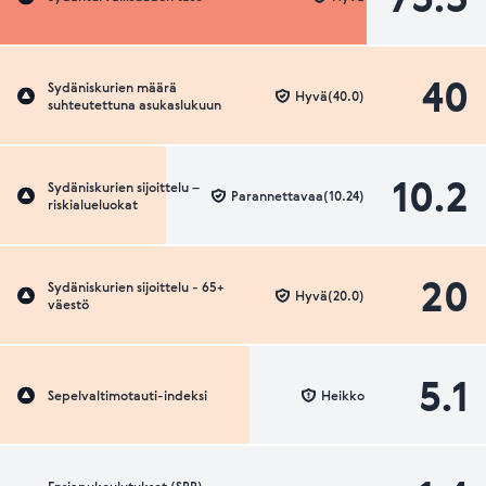
40
Sydäniskurien määrä
Hyvä(40.0)
suhteutettuna asukaslukuun
10.2
Sydäniskurien sijoittelu –
Parannettavaa(10.24)
riskialueluokat
20
Sydäniskurien sijoittelu - 65+
Hyvä(20.0)
väestö
5.1
Sepelvaltimotauti-indeksi
Heikko