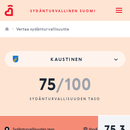
Sydänturvallinen Suomi
SYDÄNTURVALLINEN SUOMI
Open
Vertaa sydänturvallisuutta
KAUSTINEN
75
/100
SYDÄNTURVALLISUUDEN TASO
75.3
Sydänturvallisuuden taso
Hyvä