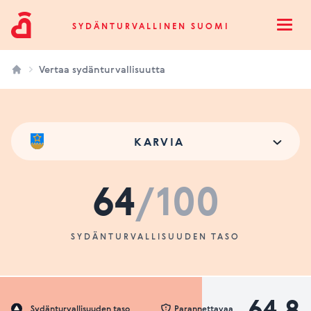
Sydänturvallinen Suomi
SYDÄNTURVALLINEN SUOMI
Open
Vertaa sydänturvallisuutta
KARVIA
64
/100
SYDÄNTURVALLISUUDEN TASO
64.8
Sydänturvallisuuden taso
Parannettavaa