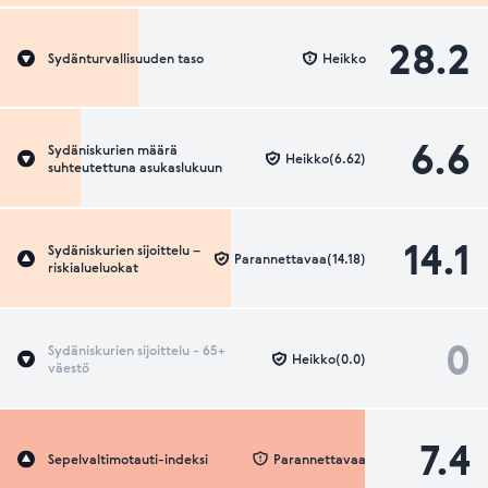
28.2
Sydänturvallisuuden taso
Heikko
6.6
Sydäniskurien määrä
Heikko(6.62)
suhteutettuna asukaslukuun
14.1
Sydäniskurien sijoittelu –
Parannettavaa(14.18)
riskialueluokat
0
Sydäniskurien sijoittelu - 65+
Heikko(0.0)
väestö
7.4
Sepelvaltimotauti-indeksi
Parannettavaa