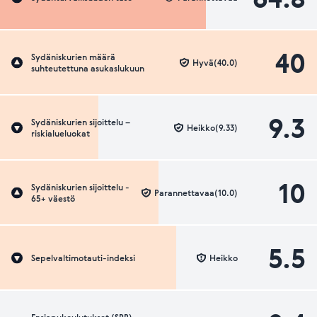
40
Sydäniskurien määrä
Hyvä(40.0)
suhteutettuna asukaslukuun
9.3
Sydäniskurien sijoittelu –
Heikko(9.33)
riskialueluokat
10
Sydäniskurien sijoittelu -
Parannettavaa(10.0)
65+ väestö
5.5
Sepelvaltimotauti-indeksi
Heikko