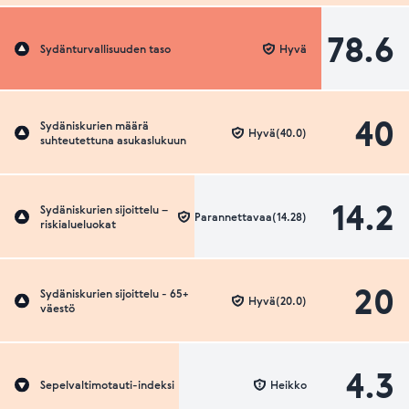
78.6
Sydänturvallisuuden taso
Hyvä
40
Sydäniskurien määrä
Hyvä(40.0)
suhteutettuna asukaslukuun
14.2
Sydäniskurien sijoittelu –
Parannettavaa(14.28)
riskialueluokat
20
Sydäniskurien sijoittelu - 65+
Hyvä(20.0)
väestö
4.3
Sepelvaltimotauti-indeksi
Heikko