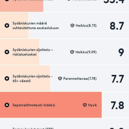
8.7
Sydäniskurien määrä
Heikko(8.73)
suhteutettuna asukaslukuun
9
Sydäniskurien sijoittelu –
Heikko(9.09)
riskialueluokat
7.7
Sydäniskurien sijoittelu -
Parannettavaa(7.78)
65+ väestö
7.8
Sepelvaltimotauti-indeksi
Hyvä