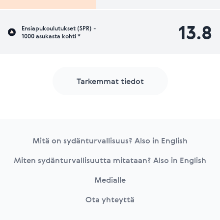
13.8
Ensiapukoulutukset (SPR) -
1000 asukasta kohti *
Tarkemmat tiedot
Footer
Mitä on sydänturvallisuus? Also in English
Miten sydänturvallisuutta mitataan? Also in English
Medialle
Ota yhteyttä