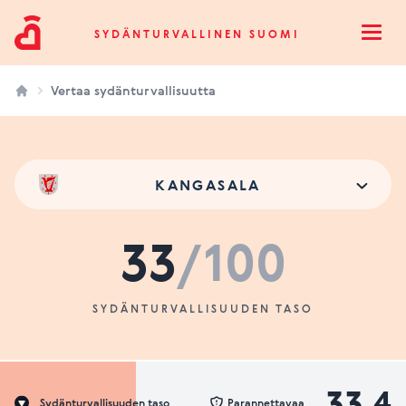
Sydänturvallinen Suomi
SYDÄNTURVALLINEN SUOMI
Open
Vertaa sydänturvallisuutta
KANGASALA
33
/100
SYDÄNTURVALLISUUDEN TASO
33.4
Sydänturvallisuuden taso
Parannettavaa