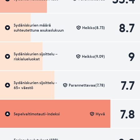
8.7
Sydäniskurien määrä
Heikko(8.73)
suhteutettuna asukaslukuun
9
Sydäniskurien sijoittelu –
Heikko(9.09)
riskialueluokat
7.7
Sydäniskurien sijoittelu -
Parannettavaa(7.78)
65+ väestö
7.8
Sepelvaltimotauti-indeksi
Hyvä