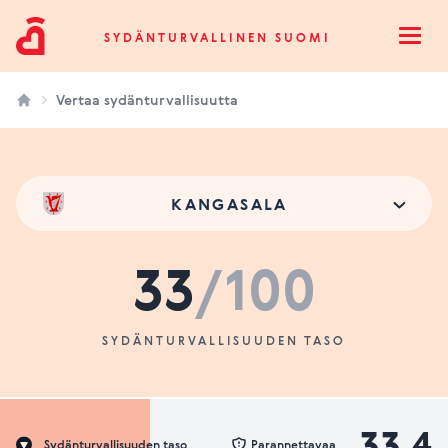
Sydänturvallinen Suomi
SYDÄNTURVALLINEN SUOMI
Open
Vertaa sydänturvallisuutta
KANGASALA
33
/100
SYDÄNTURVALLISUUDEN TASO
33.4
Sydänturvallisuuden taso
Parannettavaa