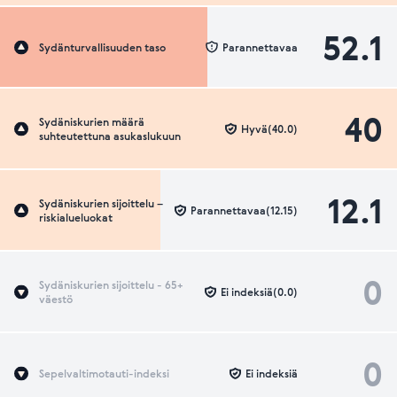
52.1
Sydänturvallisuuden taso
Parannettavaa
40
Sydäniskurien määrä
Hyvä(40.0)
suhteutettuna asukaslukuun
12.1
Sydäniskurien sijoittelu –
Parannettavaa(12.15)
riskialueluokat
0
Sydäniskurien sijoittelu - 65+
Ei indeksiä(0.0)
väestö
0
Sepelvaltimotauti-indeksi
Ei indeksiä