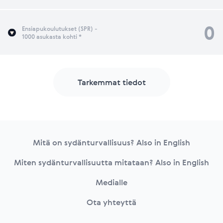
0
Ensiapukoulutukset (SPR) -
1000 asukasta kohti *
Tarkemmat tiedot
Footer
Mitä on sydänturvallisuus? Also in English
Miten sydänturvallisuutta mitataan? Also in English
Medialle
Ota yhteyttä