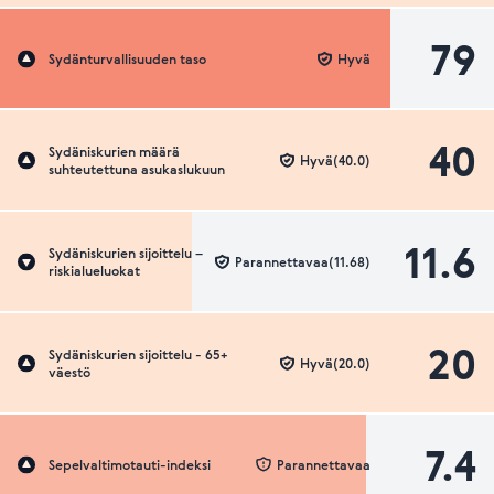
79
Sydänturvallisuuden taso
Hyvä
40
Sydäniskurien määrä
Hyvä(40.0)
suhteutettuna asukaslukuun
11.6
Sydäniskurien sijoittelu –
Parannettavaa(11.68)
riskialueluokat
20
Sydäniskurien sijoittelu - 65+
Hyvä(20.0)
väestö
7.4
Sepelvaltimotauti-indeksi
Parannettavaa