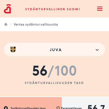
Sydänturvallinen Suomi
SYDÄNTURVALLINEN SUOMI
Open
Vertaa sydänturvallisuutta
JUVA
56
/100
SYDÄNTURVALLISUUDEN TASO
56.7
Sydänturvallisuuden taso
Parannettavaa