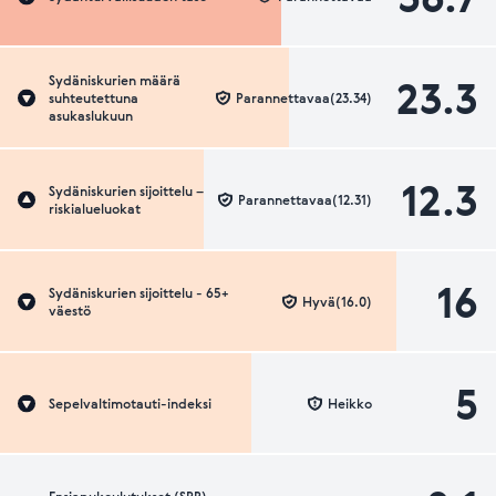
23.3
Sydäniskurien määrä
suhteutettuna
Parannettavaa(23.34)
asukaslukuun
12.3
Sydäniskurien sijoittelu –
Parannettavaa(12.31)
riskialueluokat
16
Sydäniskurien sijoittelu - 65+
Hyvä(16.0)
väestö
5
Sepelvaltimotauti-indeksi
Heikko