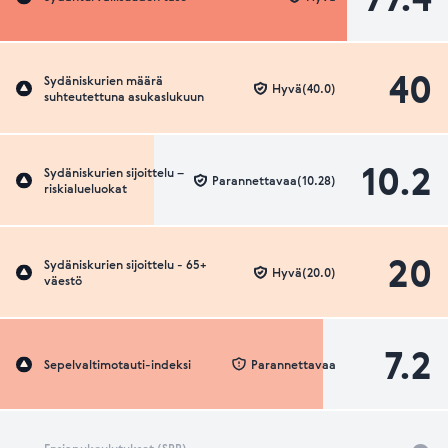
40
Sydäniskurien määrä
Hyvä(40.0)
suhteutettuna asukaslukuun
10.2
Sydäniskurien sijoittelu –
Parannettavaa(10.28)
riskialueluokat
20
Sydäniskurien sijoittelu - 65+
Hyvä(20.0)
väestö
7.2
Sepelvaltimotauti-indeksi
Parannettavaa