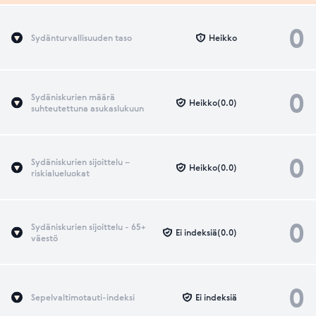
0
Sydänturvallisuuden taso
Heikko
0
Sydäniskurien määrä
Heikko(0.0)
suhteutettuna asukaslukuun
0
Sydäniskurien sijoittelu –
Heikko(0.0)
riskialueluokat
0
Sydäniskurien sijoittelu - 65+
Ei indeksiä(0.0)
väestö
0
Sepelvaltimotauti-indeksi
Ei indeksiä