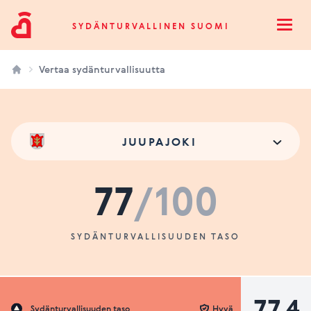
Sydänturvallinen Suomi
SYDÄNTURVALLINEN SUOMI
Open
Vertaa sydänturvallisuutta
JUUPAJOKI
77
/100
SYDÄNTURVALLISUUDEN TASO
77.4
Sydänturvallisuuden taso
Hyvä