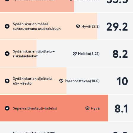
29.2
Sydäniskurien määrä
Hyvä(29.2)
suhteutettuna asukaslukuun
8.2
Sydäniskurien sijoittelu –
Heikko(8.22)
riskialueluokat
10
Sydäniskurien sijoittelu -
Parannettavaa(10.0)
65+ väestö
8.1
Sepelvaltimotauti-indeksi
Hyvä