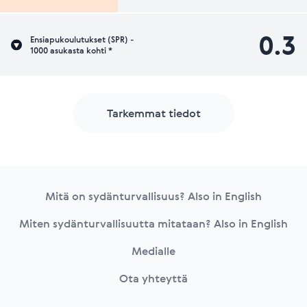
0.3
Ensiapukoulutukset (SPR) -
1000 asukasta kohti *
Tarkemmat tiedot
Footer
Mitä on sydänturvallisuus? Also in English
Miten sydänturvallisuutta mitataan? Also in English
Medialle
Ota yhteyttä