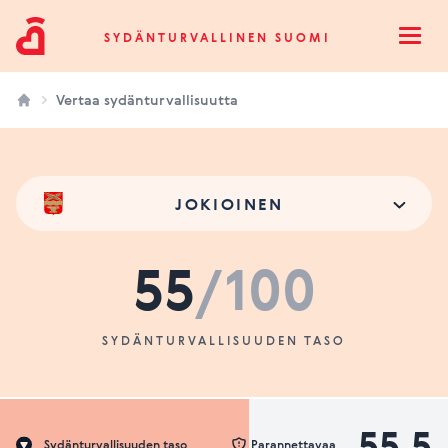
Sydänturvallinen Suomi
SYDÄNTURVALLINEN SUOMI
Open
Vertaa sydänturvallisuutta
JOKIOINEN
55
/100
SYDÄNTURVALLISUUDEN TASO
55.5
Sydänturvallisuuden taso
Parannettavaa