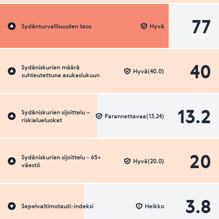
77
Sydänturvallisuuden taso
Hyvä
40
Sydäniskurien määrä
Hyvä(40.0)
suhteutettuna asukaslukuun
13.2
Sydäniskurien sijoittelu –
Parannettavaa(13.24)
riskialueluokat
20
Sydäniskurien sijoittelu - 65+
Hyvä(20.0)
väestö
3.8
Sepelvaltimotauti-indeksi
Heikko