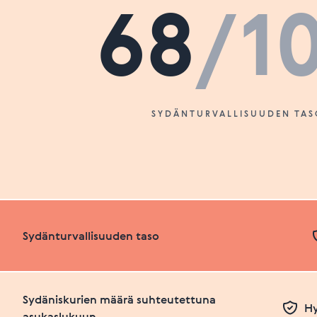
68
/1
SYDÄNTURVALLISUUDEN TAS
Sydänturvallisuuden taso
Sydäniskurien määrä suhteutettuna
Hy
asukaslukuun