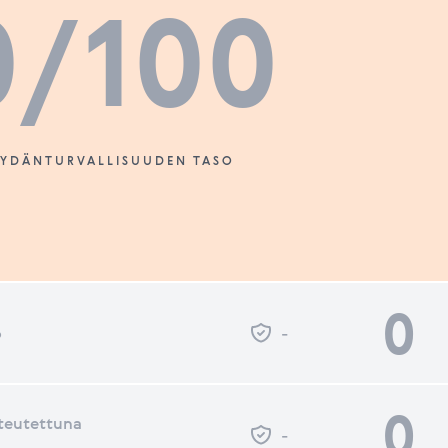
0
/100
SYDÄNTURVALLISUUDEN TASO
0
o
-
0
teutettuna
-