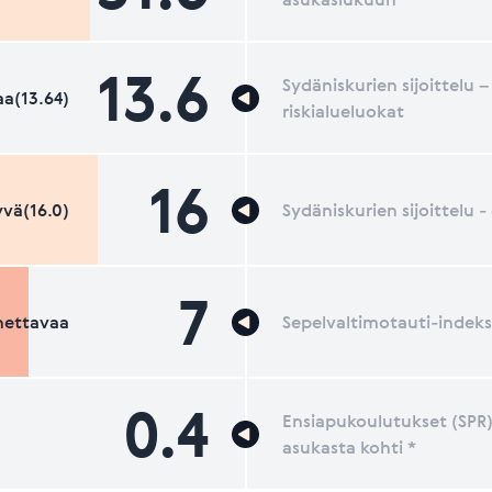
13.6
Sydäniskurien sijoittelu –
a(13.64)
riskialueluokat
16
vä(16.0)
Sydäniskurien sijoittelu 
7
nettavaa
Sepelvaltimotauti-indeks
0.4
Ensiapukoulutukset (SPR)
asukasta kohti *