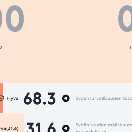
00
O
68.3
Hyvä
Sydänturvallisuuden tas
31.6
Sydäniskurien määrä suh
vä(31.6)
asukaslukuun