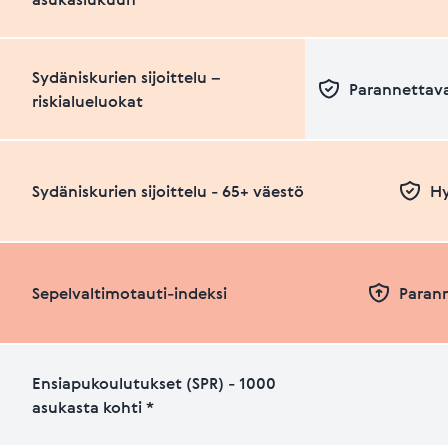
Sydäniskurien sijoittelu –
Parannettava
riskialueluokat
Sydäniskurien sijoittelu - 65+ väestö
Hy
Sepelvaltimotauti-indeksi
Paran
Ensiapukoulutukset (SPR) - 1000
asukasta kohti *