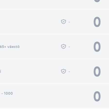
0
-
0
- 65+ väestö
-
0
i
-
0
 - 1000