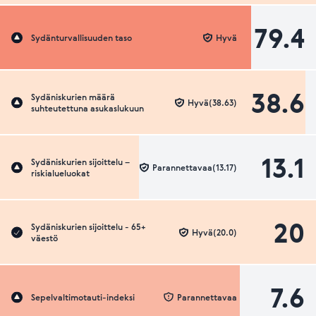
79.4
Sydänturvallisuuden taso
Hyvä
38.6
Sydäniskurien määrä
Hyvä(38.63)
suhteutettuna asukaslukuun
13.1
Sydäniskurien sijoittelu –
Parannettavaa(13.17)
riskialueluokat
20
Sydäniskurien sijoittelu - 65+
Hyvä(20.0)
väestö
7.6
Sepelvaltimotauti-indeksi
Parannettavaa