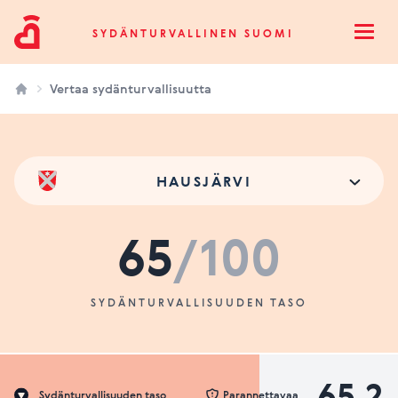
Sydänturvallinen Suomi
SYDÄNTURVALLINEN SUOMI
Open
Vertaa sydänturvallisuutta
HAUSJÄRVI
65
/100
SYDÄNTURVALLISUUDEN TASO
65.2
Sydänturvallisuuden taso
Parannettavaa