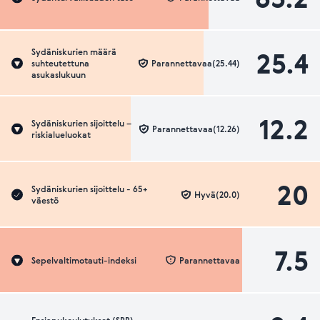
25.4
Sydäniskurien määrä
suhteutettuna
Parannettavaa(25.44)
asukaslukuun
12.2
Sydäniskurien sijoittelu –
Parannettavaa(12.26)
riskialueluokat
20
Sydäniskurien sijoittelu - 65+
Hyvä(20.0)
väestö
7.5
Sepelvaltimotauti-indeksi
Parannettavaa