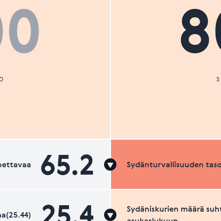
00
8
O
65.2
nettavaa
Sydänturvallisuuden tas
25.4
Sydäniskurien määrä suh
a(25.44)
asukaslukuun