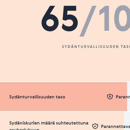
65
/1
SYDÄNTURVALLISUUDEN TAS
Sydänturvallisuuden taso
Paran
Sydäniskurien määrä suhteutettuna
Parannettava
asukaslukuun