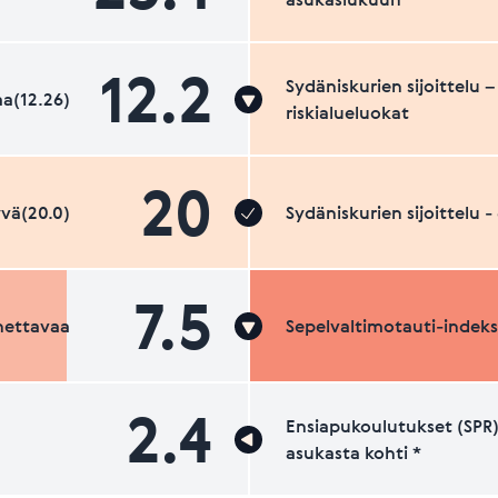
12.2
Sydäniskurien sijoittelu –
a(12.26)
riskialueluokat
20
vä(20.0)
Sydäniskurien sijoittelu 
7.5
nettavaa
Sepelvaltimotauti-indeks
2.4
Ensiapukoulutukset (SPR)
asukasta kohti *