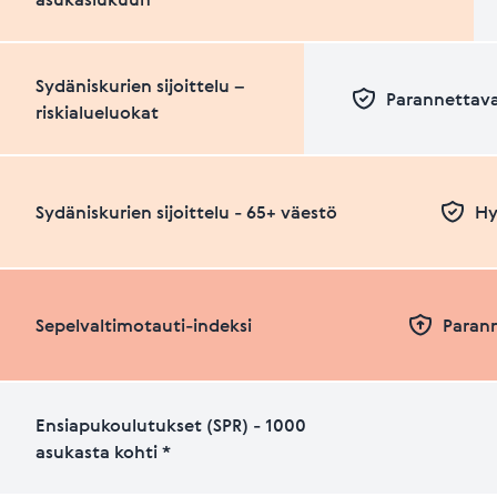
Sydäniskurien sijoittelu –
Parannettava
riskialueluokat
Sydäniskurien sijoittelu - 65+ väestö
Hy
Sepelvaltimotauti-indeksi
Paran
Ensiapukoulutukset (SPR) - 1000
asukasta kohti *