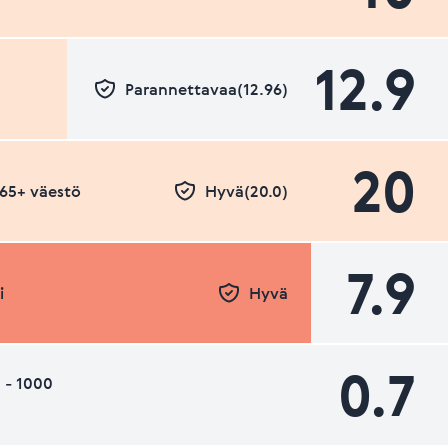
12.9
Parannettavaa(12.96)
20
- 65+ väestö
Hyvä(20.0)
7.9
i
Hyvä
0.7
 - 1000