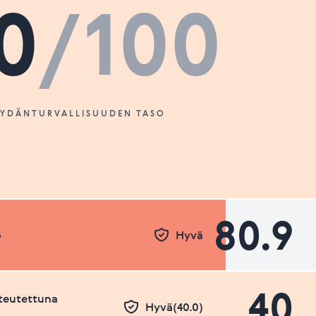
0
/100
SYDÄNTURVALLISUUDEN TASO
80.9
o
Hyvä
40
teutettuna
Hyvä(40.0)