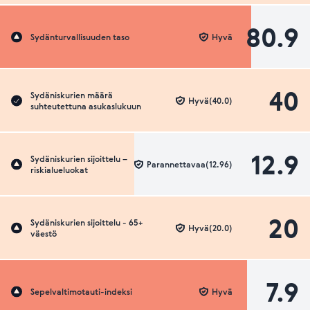
80.9
Sydänturvallisuuden taso
Hyvä
40
Sydäniskurien määrä
Hyvä(40.0)
suhteutettuna asukaslukuun
12.9
Sydäniskurien sijoittelu –
Parannettavaa(12.96)
riskialueluokat
20
Sydäniskurien sijoittelu - 65+
Hyvä(20.0)
väestö
7.9
Sepelvaltimotauti-indeksi
Hyvä