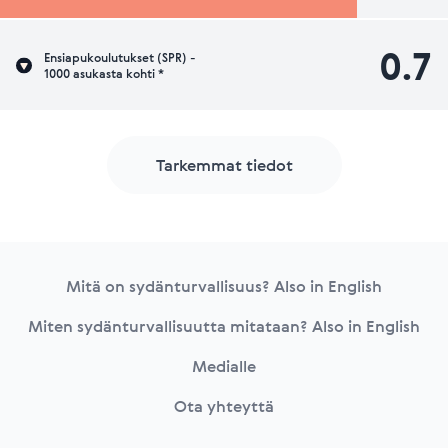
0.7
Ensiapukoulutukset (SPR) -
1000 asukasta kohti *
Tarkemmat tiedot
Footer
Mitä on sydänturvallisuus? Also in English
Miten sydänturvallisuutta mitataan? Also in English
Medialle
Ota yhteyttä