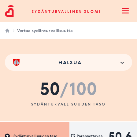
Sydänturvallinen Suomi
SYDÄNTURVALLINEN SUOMI
Open
Vertaa sydänturvallisuutta
HALSUA
50
/100
SYDÄNTURVALLISUUDEN TASO
50.6
Sydänturvallisuuden taso
Parannettavaa