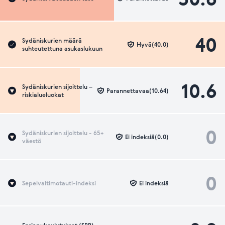
40
Sydäniskurien määrä
Hyvä(40.0)
suhteutettuna asukaslukuun
10.6
Sydäniskurien sijoittelu –
Parannettavaa(10.64)
riskialueluokat
0
Sydäniskurien sijoittelu - 65+
Ei indeksiä(0.0)
väestö
0
Sepelvaltimotauti-indeksi
Ei indeksiä