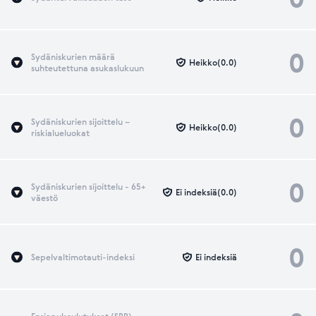
0
Sydäniskurien määrä
Heikko(0.0)
suhteutettuna asukaslukuun
0
Sydäniskurien sijoittelu –
Heikko(0.0)
riskialueluokat
0
Sydäniskurien sijoittelu - 65+
Ei indeksiä(0.0)
väestö
0
Sepelvaltimotauti-indeksi
Ei indeksiä