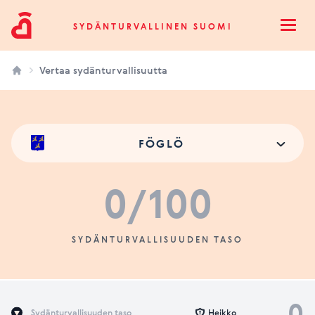
Sydänturvallinen Suomi
SYDÄNTURVALLINEN SUOMI
Open
Vertaa sydänturvallisuutta
FÖGLÖ
0
/100
SYDÄNTURVALLISUUDEN TASO
0
Sydänturvallisuuden taso
Heikko