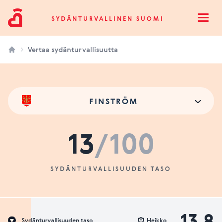
Sydänturvallinen Suomi
SYDÄNTURVALLINEN SUOMI
Open
Vertaa sydänturvallisuutta
FINSTRÖM
13
/100
SYDÄNTURVALLISUUDEN TASO
13.8
Sydänturvallisuuden taso
Heikko