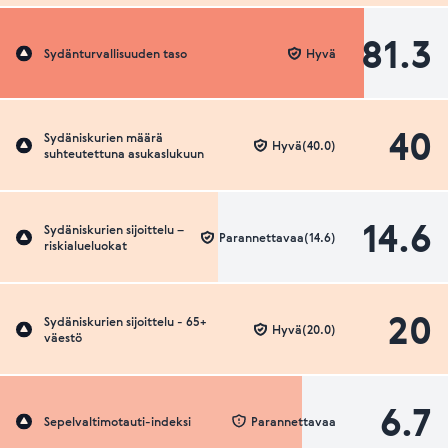
81.3
Sydänturvallisuuden taso
Hyvä
40
Sydäniskurien määrä
Hyvä(40.0)
suhteutettuna asukaslukuun
14.6
Sydäniskurien sijoittelu –
Parannettavaa(14.6)
riskialueluokat
20
Sydäniskurien sijoittelu - 65+
Hyvä(20.0)
väestö
6.7
Sepelvaltimotauti-indeksi
Parannettavaa