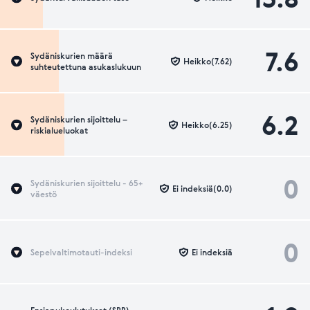
7.6
Sydäniskurien määrä
Heikko(7.62)
suhteutettuna asukaslukuun
6.2
Sydäniskurien sijoittelu –
Heikko(6.25)
riskialueluokat
0
Sydäniskurien sijoittelu - 65+
Ei indeksiä(0.0)
väestö
0
Sepelvaltimotauti-indeksi
Ei indeksiä